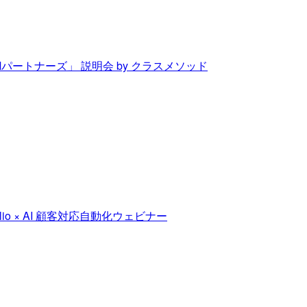
Mパートナーズ」 説明会 by クラスメソッド
o × AI 顧客対応自動化ウェビナー