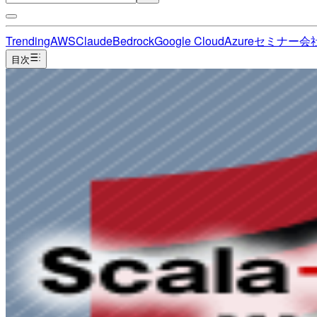
Trending
AWS
Claude
Bedrock
Google Cloud
Azure
セミナー
会
目次