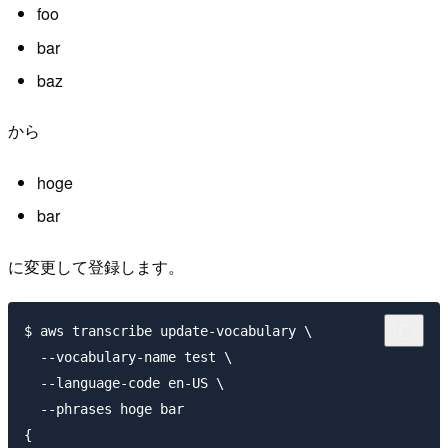
foo
bar
baz
から
hoge
bar
に変更して登録します。
$ aws transcribe update-vocabulary \

  --vocabulary-name test \

  --language-code en-US \

  --phrases hoge bar

{
