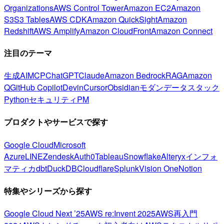
Organizations
AWS Control Tower
Amazon EC2
Amazon
S3
S3 Tables
AWS CDK
Amazon QuickSight
Amazon
Redshift
AWS Amplify
Amazon CloudFront
Amazon Connect
注目のテーマ
生成AI
MCP
ChatGPT
Claude
Amazon Bedrock
RAG
Amazon
Q
GitHub Copilot
Devin
Cursor
Obsidian
モダンデータスタック
Python
セキュリティ
PM
プロダクトやサービスで探す
Google Cloud
Microsoft
Azure
LINE
Zendesk
Auth0
Tableau
Snowflake
Alteryx
インフォ
マティカ
dbt
DuckDB
Cloudflare
Splunk
Vision One
Notion
特集やシリーズから探す
Google Cloud Next ’25
AWS re:Invent 2025
AWS再入門