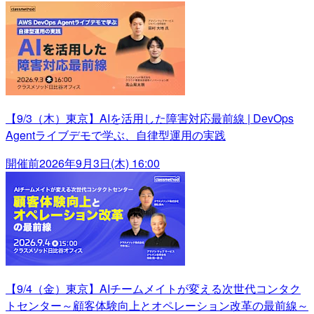
【9/3（木）東京】AIを活用した障害対応最前線 | DevOps
Agentライブデモで学ぶ、自律型運用の実践
開催前
2026年9月3日(木) 16:00
【9/4（金）東京】AIチームメイトが変える次世代コンタク
トセンター～顧客体験向上とオペレーション改革の最前線～