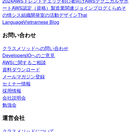
2024
AWSトレンドチェック
初心者向け
AWSテクニカルサポ
ート
AWS認定（資格）
製造業関連
ジョインブログ
くらめそ
の情シス
組織開発室の活動
デザイン
Thai
Language
Vietnamese Blog
お問い合わせ
クラスメソッドへの問い合わせ
DevelopersIOへのご意見
AWSに関するご相談
資料ダウンロード
メールマガジン登録
セミナー情報
採用情報
会社説明会
勉強会
運営会社
クラスメソッドについて