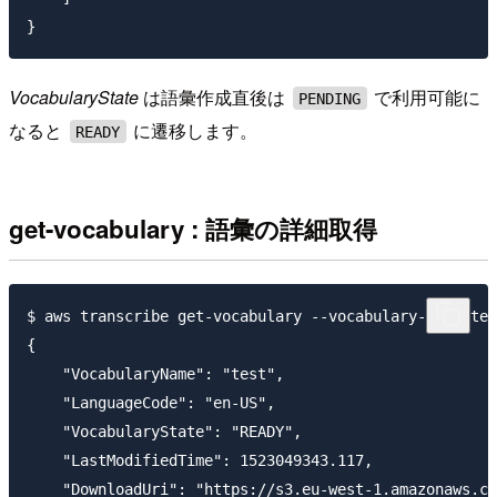
VocabularyState
は語彙作成直後は
で利用可能に
PENDING
なると
に遷移します。
READY
get-vocabulary : 語彙の詳細取得
$ aws transcribe get-vocabulary --vocabulary-name=tes
{

    "VocabularyName": "test",

    "LanguageCode": "en-US",

    "VocabularyState": "READY",

    "LastModifiedTime": 1523049343.117,

    "DownloadUri": "https://s3.eu-west-1.amazonaws.co