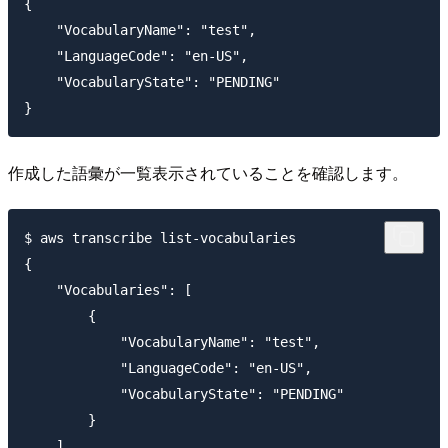
{

    "VocabularyName": "test",

    "LanguageCode": "en-US",

    "VocabularyState": "PENDING"

作成した語彙が一覧表示されていることを確認します。
$ aws transcribe list-vocabularies

{

    "Vocabularies": [

        {

            "VocabularyName": "test",

            "LanguageCode": "en-US",

            "VocabularyState": "PENDING"

        }

    ]
