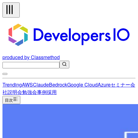
produced by Classmethod
Trending
AWS
Claude
Bedrock
Google Cloud
Azure
セミナー
会
社説明会
勉強会
事例
採用
目次