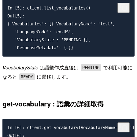
In [5]: client.list_vocabularies()

Out[5]:

{'Vocabularies': [{'VocabularyName': 'test',

   'LanguageCode': 'en-US',

   'VocabularyState': 'PENDING'}],

VocabularyState
は語彙作成直後は
で利用可能に
PENDING
なると
に遷移します。
READY
get-vocabulary : 語彙の詳細取得
In [6]: client.get_vocabulary(VocabularyName='test')

Out[6]:
