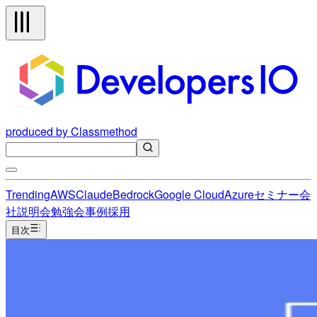
produced by Classmethod
Trending
AWS
Claude
Bedrock
Google Cloud
Azure
セミナー
会
社説明会
勉強会
事例
採用
目次