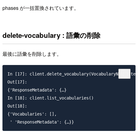
phases が一括置換されています。
delete-vocabulary : 語彙の削除
最後に語彙を削除します。
In [17]: client.delete_vocabulary(VocabularyName='tes
Out[17]:

{'ResponseMetadata': {…}

In [18]: client.list_vocabularies()

Out[18]:

{'Vocabularies': [],
