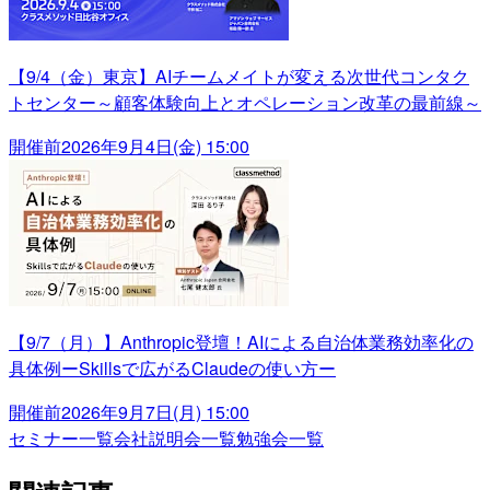
【9/4（金）東京】AIチームメイトが変える次世代コンタク
トセンター～顧客体験向上とオペレーション改革の最前線～
開催前
2026年9月4日(金) 15:00
【9/7（月）】Anthropic登壇！AIによる自治体業務効率化の
具体例ーSkillsで広がるClaudeの使い方ー
開催前
2026年9月7日(月) 15:00
セミナー一覧
会社説明会一覧
勉強会一覧