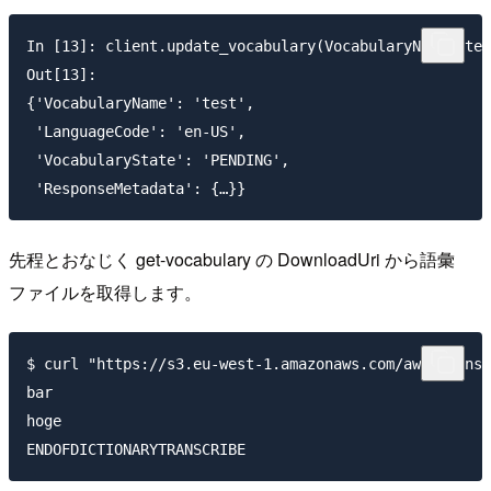
In [13]: client.update_vocabulary(VocabularyName='tes
Out[13]:

{'VocabularyName': 'test',

 'LanguageCode': 'en-US',

 'VocabularyState': 'PENDING',

先程とおなじく get-vocabulary の DownloadUri から語彙
ファイルを取得します。
$ curl "https://s3.eu-west-1.amazonaws.com/aws-transc
bar

hoge
