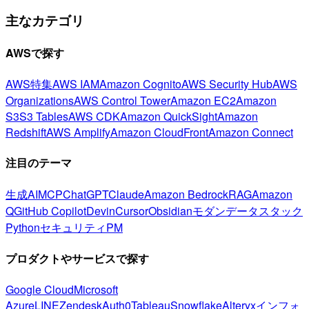
主なカテゴリ
AWSで探す
AWS特集
AWS IAM
Amazon Cognito
AWS Security Hub
AWS
Organizations
AWS Control Tower
Amazon EC2
Amazon
S3
S3 Tables
AWS CDK
Amazon QuickSight
Amazon
Redshift
AWS Amplify
Amazon CloudFront
Amazon Connect
注目のテーマ
生成AI
MCP
ChatGPT
Claude
Amazon Bedrock
RAG
Amazon
Q
GitHub Copilot
Devin
Cursor
Obsidian
モダンデータスタック
Python
セキュリティ
PM
プロダクトやサービスで探す
Google Cloud
Microsoft
Azure
LINE
Zendesk
Auth0
Tableau
Snowflake
Alteryx
インフォ