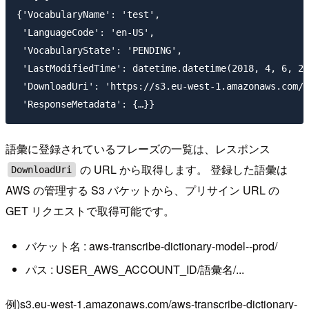
{'VocabularyName': 'test',

 'LanguageCode': 'en-US',

 'VocabularyState': 'PENDING',

 'LastModifiedTime': datetime.datetime(2018, 4, 6, 21
 'DownloadUri': 'https://s3.eu-west-1.amazonaws.com/a
語彙に登録されているフレーズの一覧は、レスポンス
の URL から取得します。 登録した語彙は
DownloadUri
AWS の管理する S3 バケットから、プリサイン URL の
GET リクエストで取得可能です。
バケット名 : aws-transcribe-dictionary-model--prod/
パス : USER_AWS_ACCOUNT_ID/語彙名/...
例)s3.eu-west-1.amazonaws.com/aws-transcribe-dictionary-