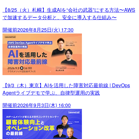
【8/25（火）札幌】生成AIを“会社の武器”にする方法〜AWS
で加速するデータ分析と、安全に導入する仕組み〜
開催前
2026年8月25日(火) 17:30
【9/3（木）東京】AIを活用した障害対応最前線 | DevOps
Agentライブデモで学ぶ、自律型運用の実践
開催前
2026年9月3日(木) 16:00