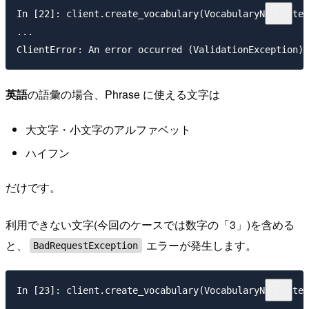
In [22]: client.create_vocabulary(VocabularyName='tes
...

英語
の語彙の場合、Phrase に使える文字は
大文字・小文字のアルファベット
ハイフン
だけです。
利用できない文字(今回のケースでは数字の「3」)を含める
と、
エラーが発生します。
BadRequestException
In [23]: client.create_vocabulary(VocabularyName='tes
…
