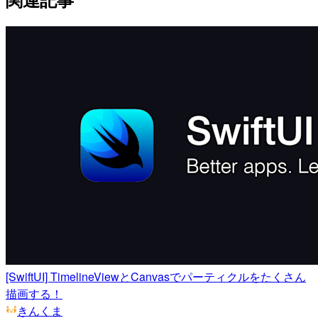
[SwiftUI] TimelineViewとCanvasでパーティクルをたくさん
描画する！
きんくま