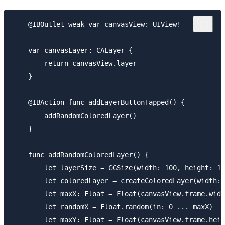
    @IBOutlet weak var canvasView: UIView!

    var canvasLayer: CALayer {

        return canvasView.layer

    }

    @IBAction func addLayerButtonTapped() {

        addRandomColoredLayer()

    }

    func addRandomColoredLayer() {

        let layerSize = CGSize(width: 100, height: 10
        let coloredLayer = createColoredLayer(width: 
        let maxX: Float = Float(canvasView.frame.widt
        let randomX = Float.random(in: 0 ... maxX)

        let maxY: Float = Float(canvasView.frame.heig