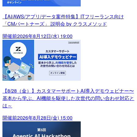
【AI/AWS/アプリ/データ案件特集】ITフリーランス向け
「CMパートナーズ」 説明会 by クラスメソッド
開催前
2026年8月12日(水) 19:00
【8/28（金）】カスタマーサポートAI導入デモウェビナー〜
基本から学ぶ、AI機能を駆使した次世代の問い合わせ対応と
は～
開催前
2026年8月28日(金) 15:00