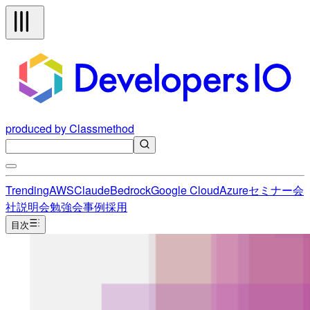
produced by Classmethod
Trending
AWS
Claude
Bedrock
Google Cloud
Azure
セミナー
会
社説明会
勉強会
事例
採用
目次