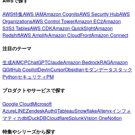
AWSで探す
AWS特集
AWS IAM
Amazon Cognito
AWS Security Hub
AWS
Organizations
AWS Control Tower
Amazon EC2
Amazon
S3
S3 Tables
AWS CDK
Amazon QuickSight
Amazon
Redshift
AWS Amplify
Amazon CloudFront
Amazon Connect
注目のテーマ
生成AI
MCP
ChatGPT
Claude
Amazon Bedrock
RAG
Amazon
Q
GitHub Copilot
Devin
Cursor
Obsidian
モダンデータスタック
Python
セキュリティ
PM
プロダクトやサービスで探す
Google Cloud
Microsoft
Azure
LINE
Zendesk
Auth0
Tableau
Snowflake
Alteryx
インフォ
マティカ
dbt
DuckDB
Cloudflare
Splunk
Vision One
Notion
特集やシリーズから探す