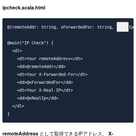
ipcheck.scala.html
@(remoteAddr: String, xForwardedFor: String, xRealIp:
@main("IP Check") {

  <dl>

    <dt>Your remoteAddress</dt>

    <dd>@remoteAddr</dd>

    <dt>Your X-Forwarded-For</dt>

    <dd>@xForwardedFor</dd>

    <dt>Your X-Real-IP</dt>

    <dd>@xRealIp</dd>

  </dl>

remoteAddress
として取得できるIPアドレス、
X-