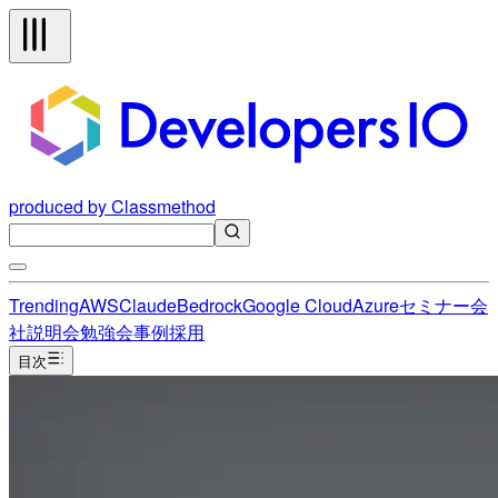
produced by Classmethod
Trending
AWS
Claude
Bedrock
Google Cloud
Azure
セミナー
会
社説明会
勉強会
事例
採用
目次