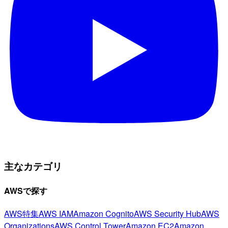
主なカテゴリ
AWSで探す
AWS特集
AWS IAM
Amazon Cognito
AWS Security Hub
AWS
Organizations
AWS Control Tower
Amazon EC2
Amazon