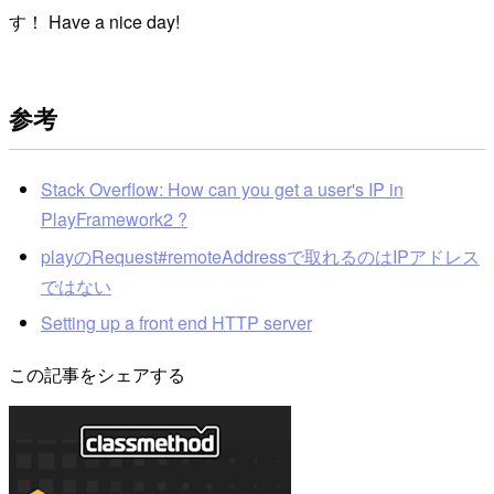
す！ Have a nice day!
参考
Stack Overflow: How can you get a user's IP in
PlayFramework2 ?
playのRequest#remoteAddressで取れるのはIPアドレス
ではない
Setting up a front end HTTP server
この記事をシェアする