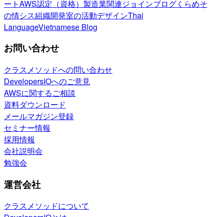
ート
AWS認定（資格）
製造業関連
ジョインブログ
くらめそ
の情シス
組織開発室の活動
デザイン
Thai
Language
Vietnamese Blog
お問い合わせ
クラスメソッドへの問い合わせ
DevelopersIOへのご意見
AWSに関するご相談
資料ダウンロード
メールマガジン登録
セミナー情報
採用情報
会社説明会
勉強会
運営会社
クラスメソッドについて