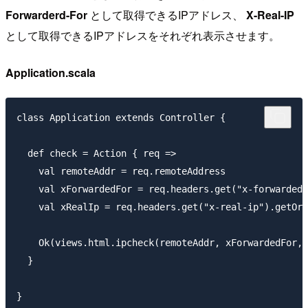
Forwarderd-For
として取得できるIPアドレス、
X-Real-IP
として取得できるIPアドレスをそれぞれ表示させます。
Application.scala
class Application extends Controller {

  def check = Action { req =>

    val remoteAddr = req.remoteAddress

    val xForwardedFor = req.headers.get("x-forwarded-
    val xRealIp = req.headers.get("x-real-ip").getOrE
    Ok(views.html.ipcheck(remoteAddr, xForwardedFor, 
  }
