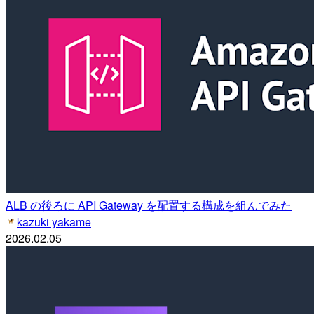
ALB の後ろに API Gateway を配置する構成を組んでみた
kazuki yakame
2026.02.05