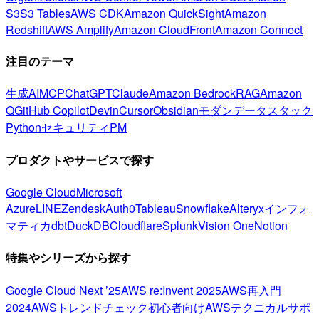
S3
S3 Tables
AWS CDK
Amazon QuickSight
Amazon
Redshift
AWS Amplify
Amazon CloudFront
Amazon Connect
注目のテーマ
生成AI
MCP
ChatGPT
Claude
Amazon Bedrock
RAG
Amazon
Q
GitHub Copilot
Devin
Cursor
Obsidian
モダンデータスタック
Python
セキュリティ
PM
プロダクトやサービスで探す
Google Cloud
Microsoft
Azure
LINE
Zendesk
Auth0
Tableau
Snowflake
Alteryx
インフォ
マティカ
dbt
DuckDB
Cloudflare
Splunk
Vision One
Notion
特集やシリーズから探す
Google Cloud Next ’25
AWS re:Invent 2025
AWS再入門
2024
AWSトレンドチェック
初心者向け
AWSテクニカルサポ