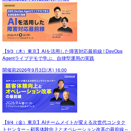
【9/3（木）東京】AIを活用した障害対応最前線 | DevOps
Agentライブデモで学ぶ、自律型運用の実践
開催前
2026年9月3日(木) 16:00
【9/4（金）東京】AIチームメイトが変える次世代コンタク
トセンター～顧客体験向上とオペレーション改革の最前線～