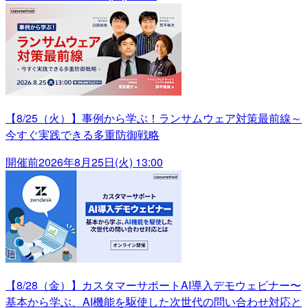
【8/25（火）】事例から学ぶ！ランサムウェア対策最前線～
今すぐ実践できる多重防御戦略
開催前
2026年8月25日(火) 13:00
【8/28（金）】カスタマーサポートAI導入デモウェビナー〜
基本から学ぶ、AI機能を駆使した次世代の問い合わせ対応と