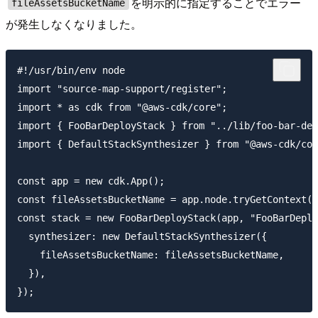
を明示的に指定することでエラー
fileAssetsBucketName
が発生しなくなりました。
#!/usr/bin/env node

import "source-map-support/register";

import * as cdk from "@aws-cdk/core";

import { FooBarDeployStack } from "../lib/foo-bar-dep
import { DefaultStackSynthesizer } from "@aws-cdk/cor
const app = new cdk.App();

const fileAssetsBucketName = app.node.tryGetContext("
const stack = new FooBarDeployStack(app, "FooBarDeplo
  synthesizer: new DefaultStackSynthesizer({

    fileAssetsBucketName: fileAssetsBucketName,

  }),
