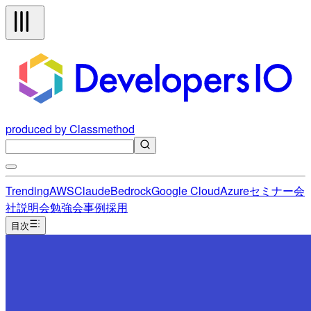
produced by Classmethod
Trending
AWS
Claude
Bedrock
Google Cloud
Azure
セミナー
会
社説明会
勉強会
事例
採用
目次