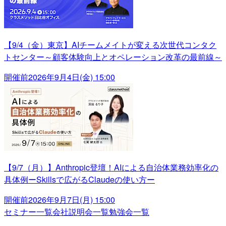
【9/4（金）東京】AIチームメイトが変える次世代コンタク
トセンター～顧客体験向上とオペレーション改革の最前線～
開催前
2026年9月4日(金) 15:00
【9/7（月）】Anthropic登壇！AIによる自治体業務効率化の
具体例ーSkillsで広がるClaudeの使い方ー
開催前
2026年9月7日(月) 15:00
セミナー一覧
会社説明会一覧
勉強会一覧