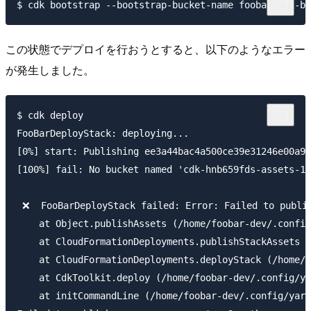
この状態でデプロイを行おうとすると、以下のようなエラー
が発生しました。
$ cdk deploy

FooBarDeployStack: deploying...

[0%] start: Publishing ee3a44bac4a500ce39e31246e00a9d
[100%] fail: No bucket named 'cdk-hnb659fds-assets-12
 ❌  FooBarDeployStack failed: Error: Failed to publis
    at Object.publishAssets (/home/foobar-dev/.config
    at CloudFormationDeployments.publishStackAssets (
    at CloudFormationDeployments.deployStack (/home/f
    at CdkToolkit.deploy (/home/foobar-dev/.config/ya
    at initCommandLine (/home/foobar-dev/.config/yarn