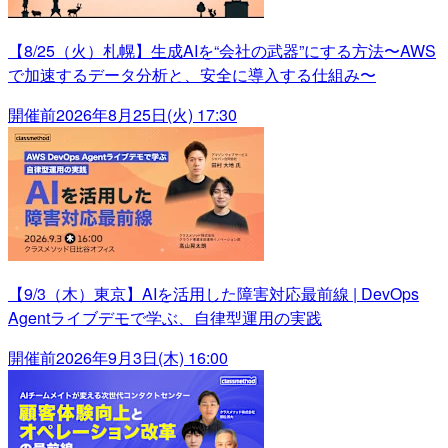
【8/25（火）札幌】生成AIを“会社の武器”にする方法〜AWS
で加速するデータ分析と、安全に導入する仕組み〜
開催前
2026年8月25日(火) 17:30
【9/3（木）東京】AIを活用した障害対応最前線 | DevOps
Agentライブデモで学ぶ、自律型運用の実践
開催前
2026年9月3日(木) 16:00