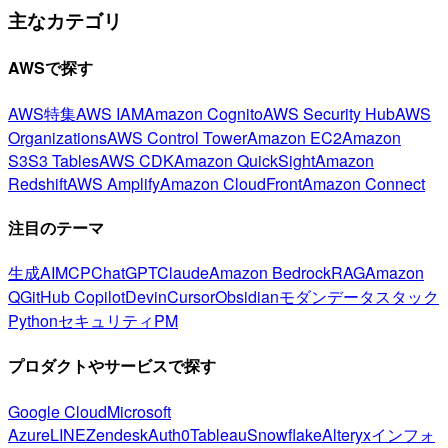
主なカテゴリ
AWSで探す
AWS特集
AWS IAM
Amazon Cognito
AWS Security Hub
AWS
Organizations
AWS Control Tower
Amazon EC2
Amazon
S3
S3 Tables
AWS CDK
Amazon QuickSight
Amazon
Redshift
AWS Amplify
Amazon CloudFront
Amazon Connect
注目のテーマ
生成AI
MCP
ChatGPT
Claude
Amazon Bedrock
RAG
Amazon
Q
GitHub Copilot
Devin
Cursor
Obsidian
モダンデータスタック
Python
セキュリティ
PM
プロダクトやサービスで探す
Google Cloud
Microsoft
Azure
LINE
Zendesk
Auth0
Tableau
Snowflake
Alteryx
インフォ