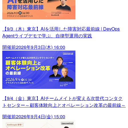
【9/3（木）東京】AIを活用した障害対応最前線 | DevOps
Agentライブデモで学ぶ、自律型運用の実践
開催前
2026年9月3日(木) 16:00
【9/4（金）東京】AIチームメイトが変える次世代コンタク
トセンター～顧客体験向上とオペレーション改革の最前線～
開催前
2026年9月4日(金) 15:00