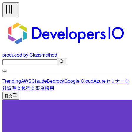
produced by Classmethod
Trending
AWS
Claude
Bedrock
Google Cloud
Azure
セミナー
会
社説明会
勉強会
事例
採用
目次