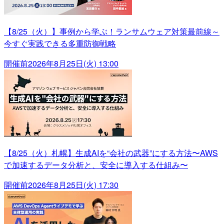
【8/25（火）】事例から学ぶ！ランサムウェア対策最前線～
今すぐ実践できる多重防御戦略
開催前
2026年8月25日(火) 13:00
【8/25（火）札幌】生成AIを“会社の武器”にする方法〜AWS
で加速するデータ分析と、安全に導入する仕組み〜
開催前
2026年8月25日(火) 17:30