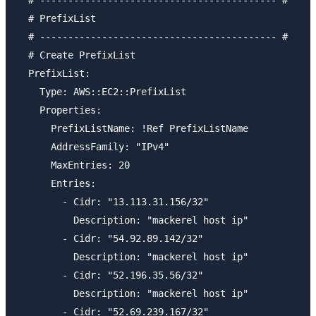
  # ------------------------------------------ #

  # PrefixList

  # ------------------------------------------ #

  # Create PrefixList

  PrefixList:

    Type: AWS::EC2::PrefixList

    Properties:

      PrefixListName: !Ref PrefixListName

      AddressFamily: "IPv4"

      MaxEntries: 20

      Entries:

        - Cidr: "13.113.31.156/32"

          Description: "mackerel host ip"

        - Cidr: "54.92.89.142/32"

          Description: "mackerel host ip"

        - Cidr: "52.196.35.56/32"

          Description: "mackerel host ip"

        - Cidr: "52.69.239.167/32"
