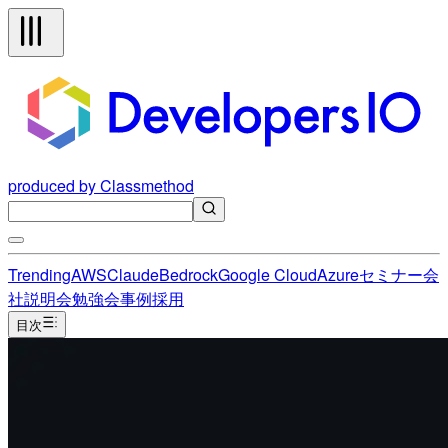
produced by Classmethod
Trending
AWS
Claude
Bedrock
Google Cloud
Azure
セミナー
会
社説明会
勉強会
事例
採用
目次