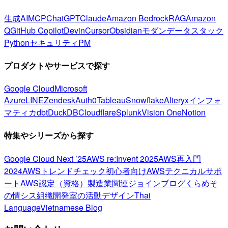
生成AI
MCP
ChatGPT
Claude
Amazon Bedrock
RAG
Amazon
Q
GitHub Copilot
Devin
Cursor
Obsidian
モダンデータスタック
Python
セキュリティ
PM
プロダクトやサービスで探す
Google Cloud
Microsoft
Azure
LINE
Zendesk
Auth0
Tableau
Snowflake
Alteryx
インフォ
マティカ
dbt
DuckDB
Cloudflare
Splunk
Vision One
Notion
特集やシリーズから探す
Google Cloud Next ’25
AWS re:Invent 2025
AWS再入門
2024
AWSトレンドチェック
初心者向け
AWSテクニカルサポ
ート
AWS認定（資格）
製造業関連
ジョインブログ
くらめそ
の情シス
組織開発室の活動
デザイン
Thai
Language
Vietnamese Blog