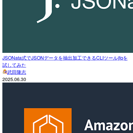
JSONata式でJSONデータを抽出加工できるCLIツールjfqを
試してみた
武田隆志
2025.06.30