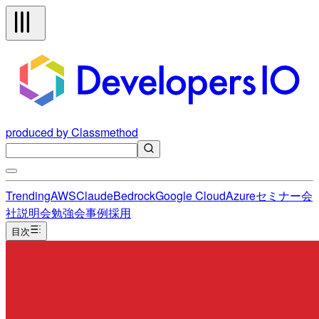
produced by Classmethod
Trending
AWS
Claude
Bedrock
Google Cloud
Azure
セミナー
会
社説明会
勉強会
事例
採用
目次