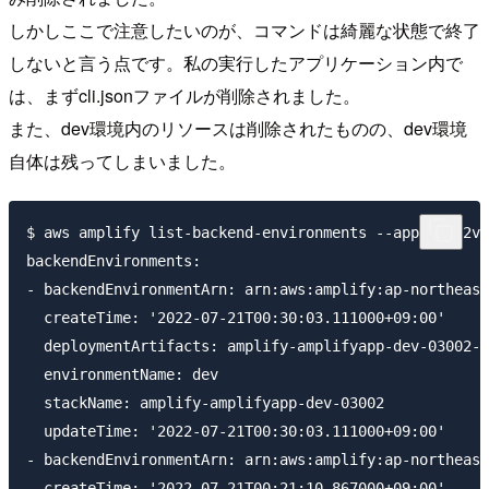
しかしここで注意したいのが、コマンドは綺麗な状態で終了
しないと言う点です。私の実行したアプリケーション内で
は、まずcli.jsonファイルが削除されました。
また、dev環境内のリソースは削除されたものの、dev環境
自体は残ってしまいました。
$ aws amplify list-backend-environments --app-id d2v6
backendEnvironments:

- backendEnvironmentArn: arn:aws:amplify:ap-northeast
  createTime: '2022-07-21T00:30:03.111000+09:00'

  deploymentArtifacts: amplify-amplifyapp-dev-03002-d
  environmentName: dev

  stackName: amplify-amplifyapp-dev-03002

  updateTime: '2022-07-21T00:30:03.111000+09:00'

- backendEnvironmentArn: arn:aws:amplify:ap-northeast
  createTime: '2022-07-21T00:21:10.867000+09:00'
