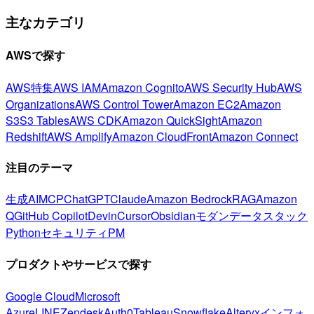
主なカテゴリ
AWSで探す
AWS特集
AWS IAM
Amazon Cognito
AWS Security Hub
AWS
Organizations
AWS Control Tower
Amazon EC2
Amazon
S3
S3 Tables
AWS CDK
Amazon QuickSight
Amazon
Redshift
AWS Amplify
Amazon CloudFront
Amazon Connect
注目のテーマ
生成AI
MCP
ChatGPT
Claude
Amazon Bedrock
RAG
Amazon
Q
GitHub Copilot
Devin
Cursor
Obsidian
モダンデータスタック
Python
セキュリティ
PM
プロダクトやサービスで探す
Google Cloud
Microsoft
Azure
LINE
Zendesk
Auth0
Tableau
Snowflake
Alteryx
インフォ