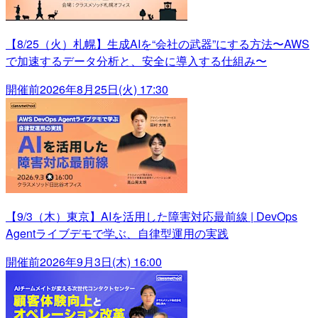
【8/25（火）札幌】生成AIを“会社の武器”にする方法〜AWS
で加速するデータ分析と、安全に導入する仕組み〜
開催前
2026年8月25日(火) 17:30
【9/3（木）東京】AIを活用した障害対応最前線 | DevOps
Agentライブデモで学ぶ、自律型運用の実践
開催前
2026年9月3日(木) 16:00