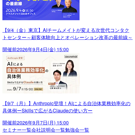
【9/4（金）東京】AIチームメイトが変える次世代コンタク
トセンター～顧客体験向上とオペレーション改革の最前線～
開催前
2026年9月4日(金) 15:00
【9/7（月）】Anthropic登壇！AIによる自治体業務効率化の
具体例ーSkillsで広がるClaudeの使い方ー
開催前
2026年9月7日(月) 15:00
セミナー一覧
会社説明会一覧
勉強会一覧