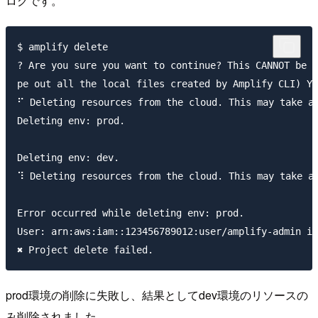
ログです。
$ amplify delete

? Are you sure you want to continue? This CANNOT be u
pe out all the local files created by Amplify CLI) Ye
⠋ Deleting resources from the cloud. This may take a 
Deleting env: prod.

Deleting env: dev.

⠹ Deleting resources from the cloud. This may take a 
Error occurred while deleting env: prod.

User: arn:aws:iam::123456789012:user/amplify-admin is
prod環境の削除に失敗し、結果としてdev環境のリソースの
み削除されました。