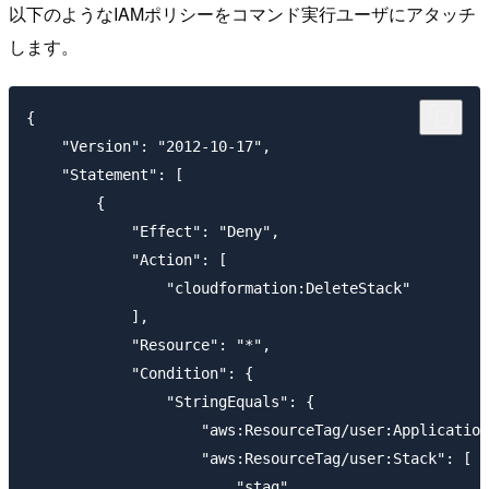
以下のようなIAMポリシーをコマンド実行ユーザにアタッチ
します。
{

    "Version": "2012-10-17",

    "Statement": [

        {

            "Effect": "Deny",

            "Action": [

                "cloudformation:DeleteStack"

            ],

            "Resource": "*",

            "Condition": {

                "StringEquals": {

                    "aws:ResourceTag/user:Application
                    "aws:ResourceTag/user:Stack": [

                        "stag",
