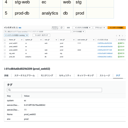
4
stg-web
ec
web
stg
5
prod-db
analytics
db
prod