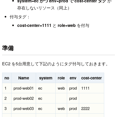
system=ec かつ env=prod で cost-center タグ
が
存在しないリソース（同上）
付与タグ：
cost-center=1111
と
role=web
を付与
準備
EC2 を5台用意して下記のようにタグ付与しておきます。
no
Name
system
role
env
cost-center
1
prod-web01
ec
web
prod
1111
2
prod-web02
ec
prod
3
prod-web03
ec
web
prod
2222