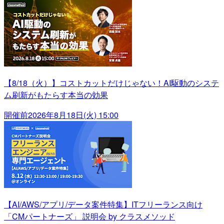
【8/18（火）】コストカットだけじゃない！AI駆動のシステ
ム刷新がもたらす本当の効果
開催前
2026年8月18日(火) 15:00
【AI/AWS/アプリ/データ案件特集】ITフリーランス向け
「CMパートナーズ」 説明会 by クラスメソッド