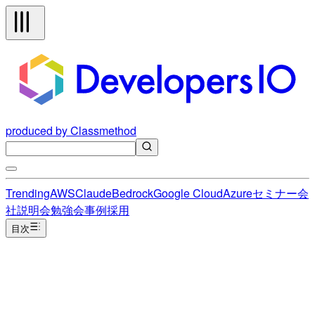
produced by Classmethod
Trending
AWS
Claude
Bedrock
Google Cloud
Azure
セミナー
会
社説明会
勉強会
事例
採用
目次