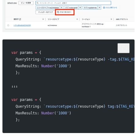
var
 params 
=
 {
  QueryString: 
`resourcetype:${
resourceType
} -tag.${
TAG_KE
  MaxResults: 
Number
(
'1000'
) 
  };
↓↓↓
var
 params 
=
 {
  QueryString: 
`resourcetype:${
resourceType
} tag:${
TAG_KEY
  MaxResults: 
Number
(
'1000'
) 
  };