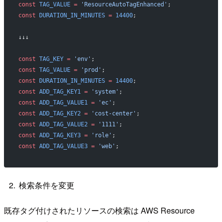
const
 TAG_VALUE
 =
 'ResourceAutoTagEnhanced'
;
const
 DURATION_IN_MINUTES
 =
 14400
;
↓↓↓
const
 TAG_KEY
 =
 'env'
;
const
 TAG_VALUE
 =
 'prod'
;
const
 DURATION_IN_MINUTES
 =
 14400
;
const
 ADD_TAG_KEY1
 =
 'system'
;
const
 ADD_TAG_VALUE1
 =
 'ec'
;
const
 ADD_TAG_KEY2
 =
 'cost-center'
;
const
 ADD_TAG_VALUE2
 =
 '1111'
;
const
 ADD_TAG_KEY3
 =
 'role'
;
const
 ADD_TAG_VALUE3
 =
 'web'
;
検索条件を変更
既存タグ付けされたリソースの検索は AWS Resource