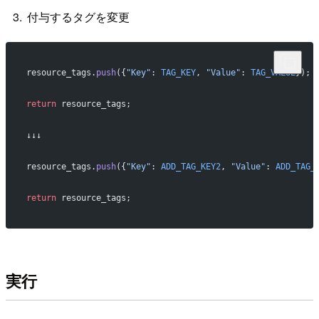
付与するタグを変更
resource_tags.
push
({
"Key"
: 
TAG_KEY
, 
"Value"
: 
TAG_VALUE
});
return
 resource_tags;
↓↓↓
resource_tags.
push
({
"Key"
: 
ADD_TAG_KEY2
, 
"Value"
: 
ADD_TAG_
return
 resource_tags;
実行