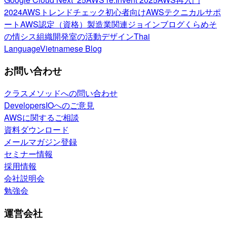
2024
AWSトレンドチェック
初心者向け
AWSテクニカルサポ
ート
AWS認定（資格）
製造業関連
ジョインブログ
くらめそ
の情シス
組織開発室の活動
デザイン
Thai
Language
Vietnamese Blog
お問い合わせ
クラスメソッドへの問い合わせ
DevelopersIOへのご意見
AWSに関するご相談
資料ダウンロード
メールマガジン登録
セミナー情報
採用情報
会社説明会
勉強会
運営会社