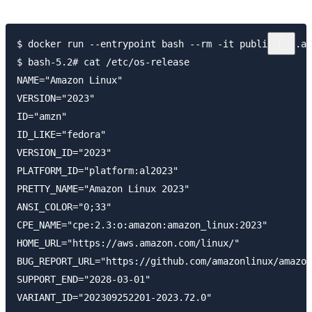
$ docker run --entrypoint bash --rm -it public.ecr.aw
$ bash-5.2# cat /etc/os-release 

NAME="Amazon Linux"

VERSION="2023"

ID="amzn"

ID_LIKE="fedora"

VERSION_ID="2023"

PLATFORM_ID="platform:al2023"

PRETTY_NAME="Amazon Linux 2023"

ANSI_COLOR="0;33"

CPE_NAME="cpe:2.3:o:amazon:amazon_linux:2023"

HOME_URL="https://aws.amazon.com/linux/"

BUG_REPORT_URL="https://github.com/amazonlinux/amazon
SUPPORT_END="2028-03-01"
