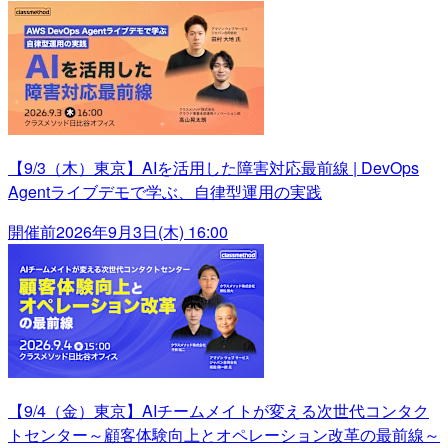
【9/3（木）東京】AIを活用した障害対応最前線 | DevOps
Agentライブデモで学ぶ、自律型運用の実践
開催前
2026年9月3日(木) 16:00
【9/4（金）東京】AIチームメイトが変える次世代コンタク
トセンター～顧客体験向上とオペレーション改革の最前線～