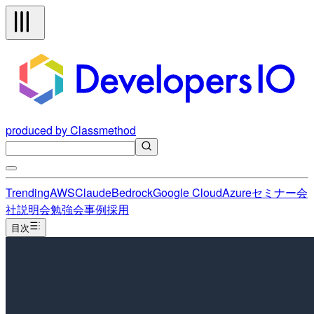
produced by Classmethod
Trending
AWS
Claude
Bedrock
Google Cloud
Azure
セミナー
会
社説明会
勉強会
事例
採用
目次