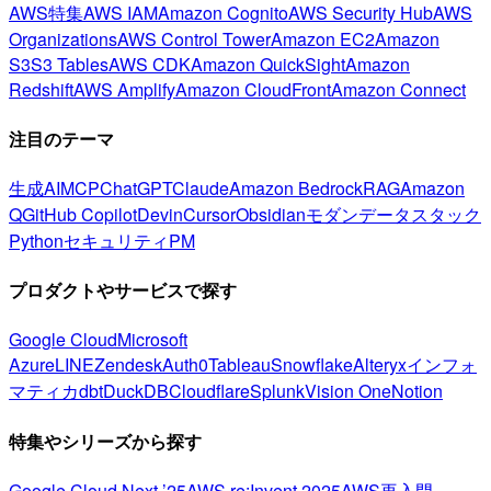
AWS特集
AWS IAM
Amazon Cognito
AWS Security Hub
AWS
Organizations
AWS Control Tower
Amazon EC2
Amazon
S3
S3 Tables
AWS CDK
Amazon QuickSight
Amazon
Redshift
AWS Amplify
Amazon CloudFront
Amazon Connect
注目のテーマ
生成AI
MCP
ChatGPT
Claude
Amazon Bedrock
RAG
Amazon
Q
GitHub Copilot
Devin
Cursor
Obsidian
モダンデータスタック
Python
セキュリティ
PM
プロダクトやサービスで探す
Google Cloud
Microsoft
Azure
LINE
Zendesk
Auth0
Tableau
Snowflake
Alteryx
インフォ
マティカ
dbt
DuckDB
Cloudflare
Splunk
Vision One
Notion
特集やシリーズから探す
Google Cloud Next ’25
AWS re:Invent 2025
AWS再入門