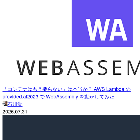
「コンテナはもう要らない」は本当か？ AWS Lambda の
provided.al2023 で WebAssembly を動かしてみた
石川覚
2026.07.31