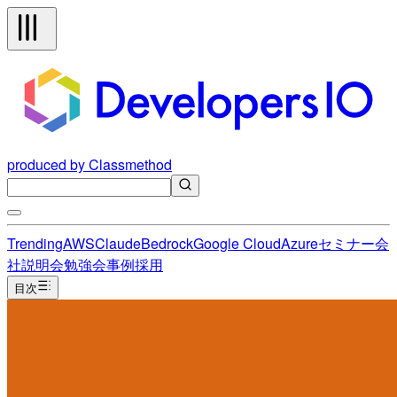
produced by Classmethod
Trending
AWS
Claude
Bedrock
Google Cloud
Azure
セミナー
会
社説明会
勉強会
事例
採用
目次