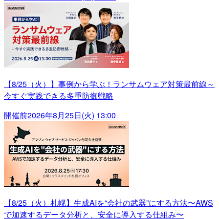
【8/25（火）】事例から学ぶ！ランサムウェア対策最前線～
今すぐ実践できる多重防御戦略
開催前
2026年8月25日(火) 13:00
【8/25（火）札幌】生成AIを“会社の武器”にする方法〜AWS
で加速するデータ分析と、安全に導入する仕組み〜