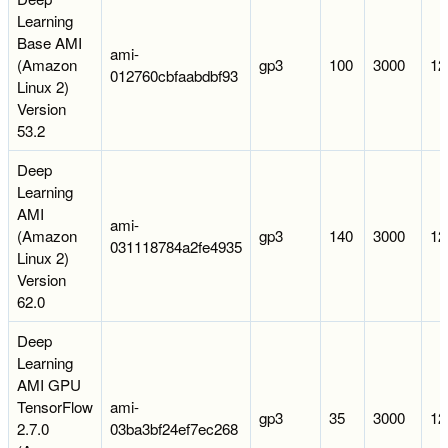
Learning
Base AMI
ami-
(Amazon
gp3
100
3000
12
012760cbfaabdbf93
Linux 2)
Version
53.2
Deep
Learning
AMI
ami-
(Amazon
gp3
140
3000
12
031118784a2fe4935
Linux 2)
Version
62.0
Deep
Learning
AMI GPU
TensorFlow
ami-
gp3
35
3000
12
2.7.0
03ba3bf24ef7ec268