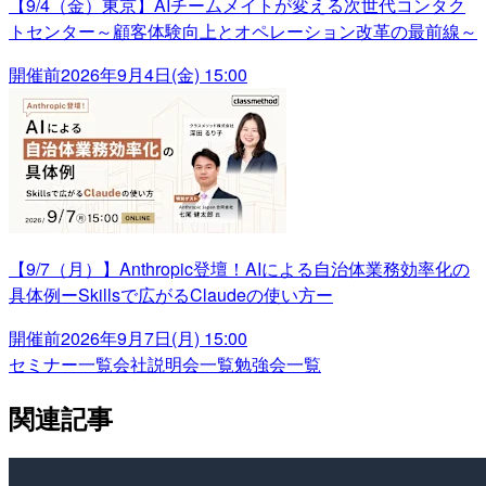
【9/4（金）東京】AIチームメイトが変える次世代コンタク
トセンター～顧客体験向上とオペレーション改革の最前線～
開催前
2026年9月4日(金) 15:00
【9/7（月）】Anthropic登壇！AIによる自治体業務効率化の
具体例ーSkillsで広がるClaudeの使い方ー
開催前
2026年9月7日(月) 15:00
セミナー一覧
会社説明会一覧
勉強会一覧
関連記事