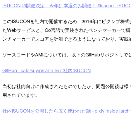
ISUCON13開催決定！今年は本選のみ開催！ #isucon : ISUC
このISUCONを社内で開催するため、2016年にピクシブ
たWebサービスと、Go言語で実装されたベンチマーカーで
ンチマーカーでスコアを計測できるようになっており、実践
ソースコードやAMIについては、以下のGitHubリポジトリ
GitHub - catatsuy/private-isu: 社内ISUCON
当初は社内向けに作成されたものでしたが、問題公開後は様々
用されています。
社内ISUCONを公開したら広く使われた話 - pixiv inside [archiv