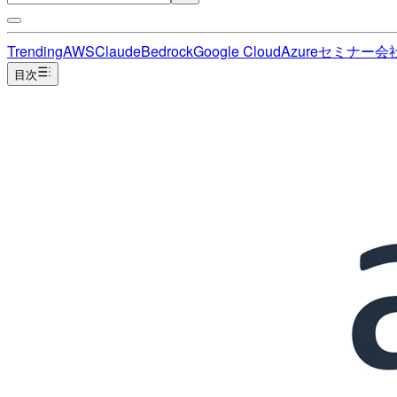
Trending
AWS
Claude
Bedrock
Google Cloud
Azure
セミナー
会
目次