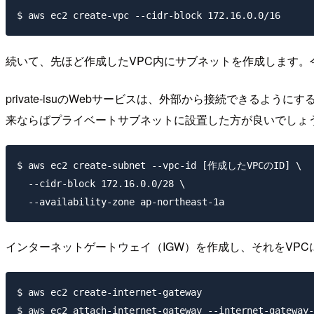
続いて、先ほど作成したVPC内にサブネットを作成します
private-isuのWebサービスは、外部から接続できる
来ならばプライベートサブネットに設置した方が良いでしょ
$ aws ec2 create-subnet --vpc-id [作成したVPCのID] \

  --cidr-block 172.16.0.0/28 \

インターネットゲートウェイ（IGW）を作成し、それをVP
$ aws ec2 create-internet-gateway

$ aws ec2 attach-internet-gateway --internet-gatewa