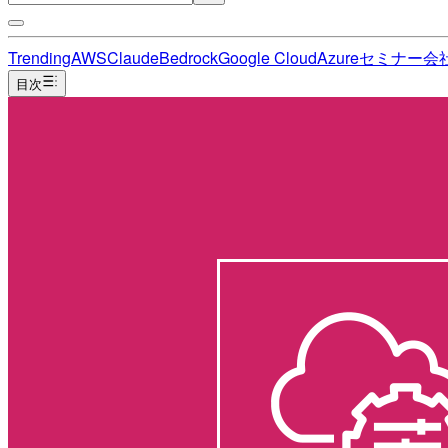
Trending
AWS
Claude
Bedrock
Google Cloud
Azure
セミナー
会
目次