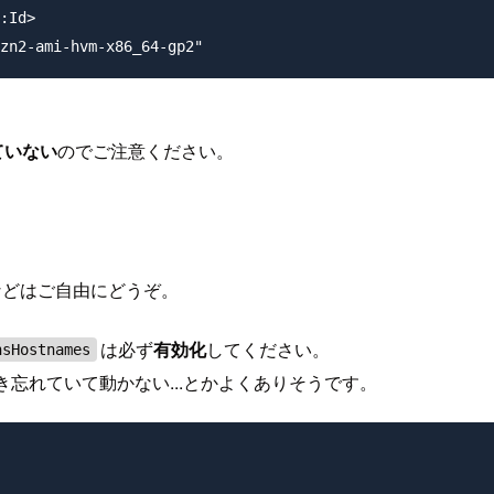
:Id>

していない
のでご注意ください。
などはご自由にどうぞ。
は必ず
有効化
してください。
nsHostnames
書き忘れていて動かない...とかよくありそうです。