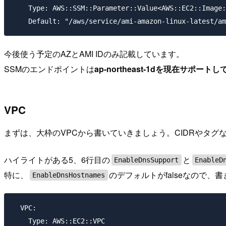
    Type: AWS::SSM::Parameter::Value<AWS::EC2::Image:
今後使う予定のAZとAMI IDのみ記載しています。
SSMのエンドポイントは
ap-northeast-1dを現在サポート
VPC
まずは、大枠のVPCから書いていきましょう。CIDRやタグ
ハイライトがある5、6行目の
と
EnableDnsSupport
EnableD
特に、
のデフォルトがfalseなので、
EnableDnsHostnames
  VPC:

    Type: AWS::EC2::VPC
