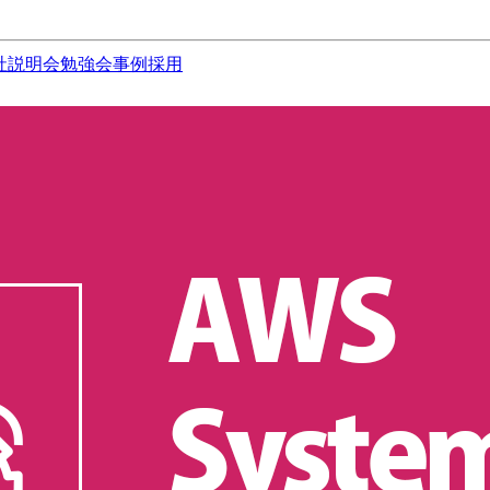
社説明会
勉強会
事例
採用