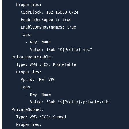
    Properties:

      CidrBlock: 192.168.0.0/24

      EnableDnsSupport: true

      EnableDnsHostnames: true

      Tags:

        - Key: Name

          Value: !Sub "${Prefix}-vpc"

  PrivateRouteTable:

    Type: AWS::EC2::RouteTable

    Properties:

      VpcId: !Ref VPC

      Tags:

        - Key: Name

          Value: !Sub "${Prefix}-private-rtb"

  PrivateSubnet:

    Type: AWS::EC2::Subnet

    Properties:
