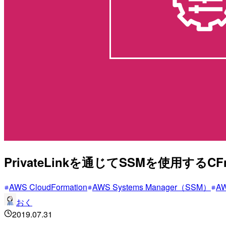
PrivateLinkを通じてSSMを使用す
AWS CloudFormation
AWS Systems Manager（SSM）
A
おく
2019.07.31