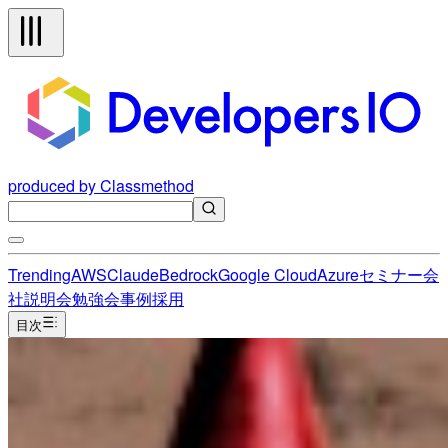
produced by Classmethod
Trending
AWS
Claude
Bedrock
Google Cloud
Azure
セミナー
会
社説明会
勉強会
事例
採用
目次