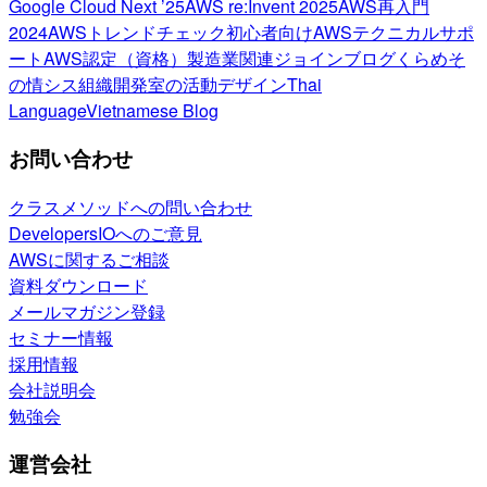
Google Cloud Next ’25
AWS re:Invent 2025
AWS再入門
2024
AWSトレンドチェック
初心者向け
AWSテクニカルサポ
ート
AWS認定（資格）
製造業関連
ジョインブログ
くらめそ
の情シス
組織開発室の活動
デザイン
Thai
Language
Vietnamese Blog
お問い合わせ
クラスメソッドへの問い合わせ
DevelopersIOへのご意見
AWSに関するご相談
資料ダウンロード
メールマガジン登録
セミナー情報
採用情報
会社説明会
勉強会
運営会社