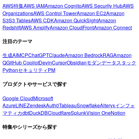
AWS特集
AWS IAM
Amazon Cognito
AWS Security Hub
AWS
Organizations
AWS Control Tower
Amazon EC2
Amazon
S3
S3 Tables
AWS CDK
Amazon QuickSight
Amazon
Redshift
AWS Amplify
Amazon CloudFront
Amazon Connect
注目のテーマ
生成AI
MCP
ChatGPT
Claude
Amazon Bedrock
RAG
Amazon
Q
GitHub Copilot
Devin
Cursor
Obsidian
モダンデータスタック
Python
セキュリティ
PM
プロダクトやサービスで探す
Google Cloud
Microsoft
Azure
LINE
Zendesk
Auth0
Tableau
Snowflake
Alteryx
インフォ
マティカ
dbt
DuckDB
Cloudflare
Splunk
Vision One
Notion
特集やシリーズから探す