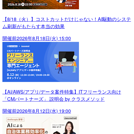
【8/18（火）】コストカットだけじゃない！AI駆動のシステ
ム刷新がもたらす本当の効果
開催前
2026年8月18日(火) 15:00
【AI/AWS/アプリ/データ案件特集】ITフリーランス向け
「CMパートナーズ」 説明会 by クラスメソッド
開催前
2026年8月12日(水) 19:00