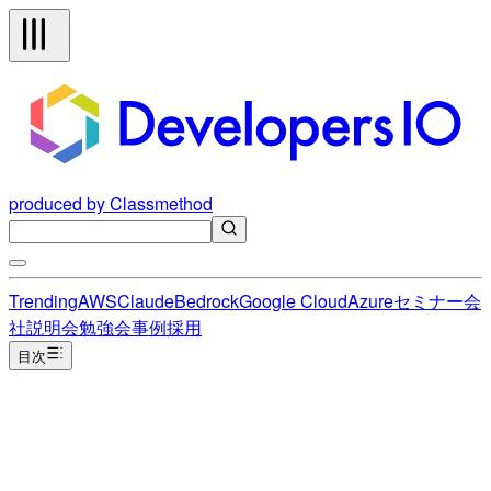
produced by Classmethod
Trending
AWS
Claude
Bedrock
Google Cloud
Azure
セミナー
会
社説明会
勉強会
事例
採用
目次