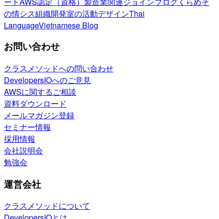
ート
AWS認定（資格）
製造業関連
ジョインブログ
くらめそ
の情シス
組織開発室の活動
デザイン
Thai
Language
Vietnamese Blog
お問い合わせ
クラスメソッドへの問い合わせ
DevelopersIOへのご意見
AWSに関するご相談
資料ダウンロード
メールマガジン登録
セミナー情報
採用情報
会社説明会
勉強会
運営会社
クラスメソッドについて
DevelopersIOとは