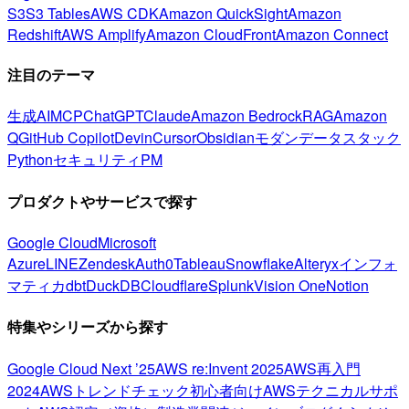
S3
S3 Tables
AWS CDK
Amazon QuickSight
Amazon
Redshift
AWS Amplify
Amazon CloudFront
Amazon Connect
注目のテーマ
生成AI
MCP
ChatGPT
Claude
Amazon Bedrock
RAG
Amazon
Q
GitHub Copilot
Devin
Cursor
Obsidian
モダンデータスタック
Python
セキュリティ
PM
プロダクトやサービスで探す
Google Cloud
Microsoft
Azure
LINE
Zendesk
Auth0
Tableau
Snowflake
Alteryx
インフォ
マティカ
dbt
DuckDB
Cloudflare
Splunk
Vision One
Notion
特集やシリーズから探す
Google Cloud Next ’25
AWS re:Invent 2025
AWS再入門
2024
AWSトレンドチェック
初心者向け
AWSテクニカルサポ