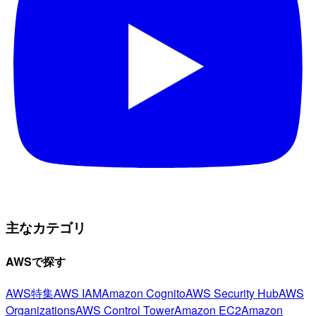
主なカテゴリ
AWSで探す
AWS特集
AWS IAM
Amazon Cognito
AWS Security Hub
AWS
Organizations
AWS Control Tower
Amazon EC2
Amazon