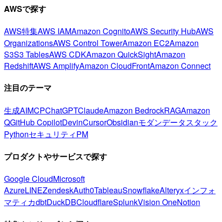
AWSで探す
AWS特集
AWS IAM
Amazon Cognito
AWS Security Hub
AWS
Organizations
AWS Control Tower
Amazon EC2
Amazon
S3
S3 Tables
AWS CDK
Amazon QuickSight
Amazon
Redshift
AWS Amplify
Amazon CloudFront
Amazon Connect
注目のテーマ
生成AI
MCP
ChatGPT
Claude
Amazon Bedrock
RAG
Amazon
Q
GitHub Copilot
Devin
Cursor
Obsidian
モダンデータスタック
Python
セキュリティ
PM
プロダクトやサービスで探す
Google Cloud
Microsoft
Azure
LINE
Zendesk
Auth0
Tableau
Snowflake
Alteryx
インフォ
マティカ
dbt
DuckDB
Cloudflare
Splunk
Vision One
Notion