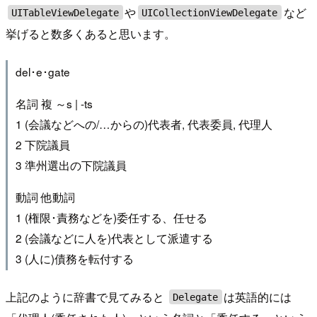
や
など
UITableViewDelegate
UICollectionViewDelegate
挙げると数多くあると思います。
del･e･gate
名詞 複 ～s | -ts
1 (会議などへの/…からの)代表者, 代表委員, 代理人
2 下院議員
3 準州選出の下院議員
動詞 他動詞
1 (権限･責務などを)委任する、任せる
2 (会議などに人を)代表として派遣する
3 (人に)債務を転付する
上記のように辞書で見てみると
は英語的には
Delegate