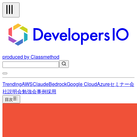
produced by Classmethod
Trending
AWS
Claude
Bedrock
Google Cloud
Azure
セミナー
会
社説明会
勉強会
事例
採用
目次