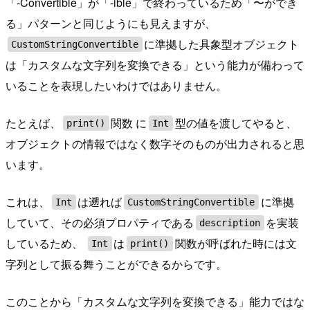
「-Convertible」が「-ible」で終わっているため「〜ができ
る」パターンと同じようにも見えますが、
に準拠した具象型オブジェクト
CustomStringConvertible
は「カスタムな文字列を変換できる」という能力が備わって
いることを表現したいわけではありません。
たとえば、
関数 に
型の値を渡してやると、
print()
Int
オブジェクトの情報ではなく数字そのものが出力されると思
います。
これは、
は遡れば
に準拠
Int
CustomStringConvertible
していて、その必須プロパティである
を実装
description
しているため、
は
関数が呼ばれた時には文
Int
print()
字列として振る舞うことができるからです。
このことから「カスタムな文字列を変換できる」能力ではな