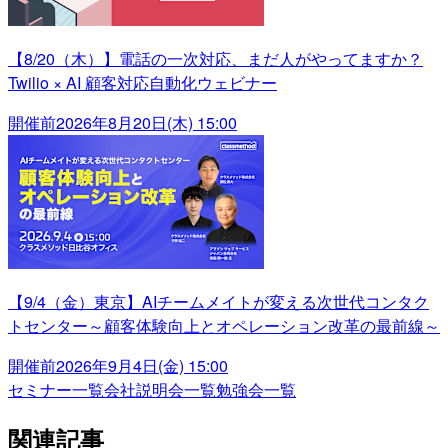
【8/20（木）】電話の一次対応、まだ人がやってますか？
Twilio × AI 顧客対応自動化ウェビナー
開催前
2026年8月20日(木) 15:00
【9/4（金）東京】AIチームメイトが変える次世代コンタク
トセンター～顧客体験向上とオペレーション改革の最前線～
開催前
2026年9月4日(金) 15:00
セミナー一覧
会社説明会一覧
勉強会一覧
関連記事