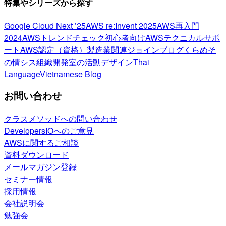
特集やシリーズから探す
Google Cloud Next ’25
AWS re:Invent 2025
AWS再入門
2024
AWSトレンドチェック
初心者向け
AWSテクニカルサポ
ート
AWS認定（資格）
製造業関連
ジョインブログ
くらめそ
の情シス
組織開発室の活動
デザイン
Thai
Language
Vietnamese Blog
お問い合わせ
クラスメソッドへの問い合わせ
DevelopersIOへのご意見
AWSに関するご相談
資料ダウンロード
メールマガジン登録
セミナー情報
採用情報
会社説明会
勉強会