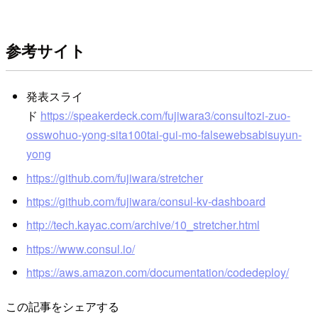
参考サイト
発表スライ
ド
https://speakerdeck.com/fujiwara3/consultozi-zuo-
osswohuo-yong-sita100tai-gui-mo-falsewebsabisuyun-
yong
https://github.com/fujiwara/stretcher
https://github.com/fujiwara/consul-kv-dashboard
http://tech.kayac.com/archive/10_stretcher.html
https://www.consul.io/
https://aws.amazon.com/documentation/codedeploy/
この記事をシェアする