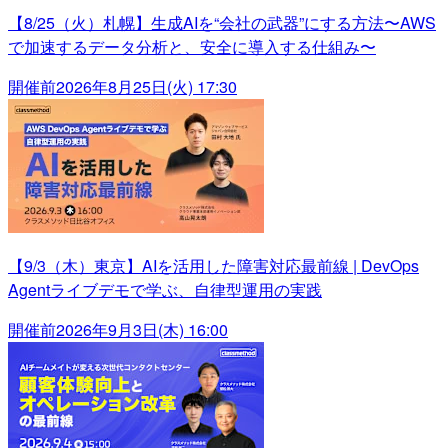
【8/25（火）札幌】生成AIを“会社の武器”にする方法〜AWS
で加速するデータ分析と、安全に導入する仕組み〜
開催前
2026年8月25日(火) 17:30
【9/3（木）東京】AIを活用した障害対応最前線 | DevOps
Agentライブデモで学ぶ、自律型運用の実践
開催前
2026年9月3日(木) 16:00