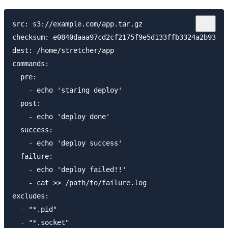
src: s3://example.com/app.tar.gz

checksum: e0840daaa97cd2cf2175f9e5d133ffb3324a2b93

dest: /home/stretcher/app

commands:

  pre:

    - echo 'staring deploy'

  post:

    - echo 'deploy done'

  success:

    - echo 'deploy success'

  failure:

    - echo 'deploy failed!!'

    - cat >> /path/to/failure.log

excludes:

  - "*.pid"
