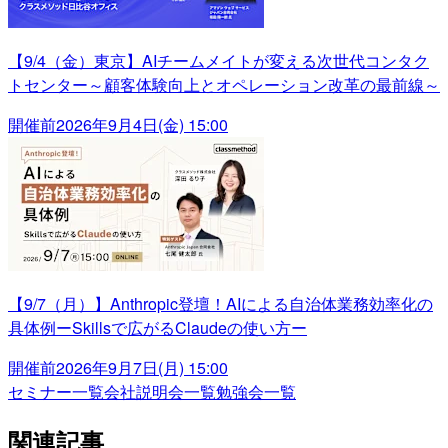
【9/4（金）東京】AIチームメイトが変える次世代コンタク
トセンター～顧客体験向上とオペレーション改革の最前線～
開催前
2026年9月4日(金) 15:00
【9/7（月）】Anthropic登壇！AIによる自治体業務効率化の
具体例ーSkillsで広がるClaudeの使い方ー
開催前
2026年9月7日(月) 15:00
セミナー一覧
会社説明会一覧
勉強会一覧
関連記事