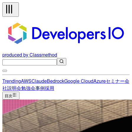
produced by Classmethod
Trending
AWS
Claude
Bedrock
Google Cloud
Azure
セミナー
会
社説明会
勉強会
事例
採用
目次