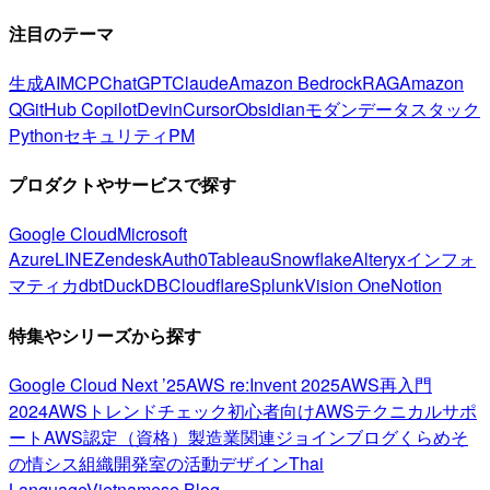
注目のテーマ
生成AI
MCP
ChatGPT
Claude
Amazon Bedrock
RAG
Amazon
Q
GitHub Copilot
Devin
Cursor
Obsidian
モダンデータスタック
Python
セキュリティ
PM
プロダクトやサービスで探す
Google Cloud
Microsoft
Azure
LINE
Zendesk
Auth0
Tableau
Snowflake
Alteryx
インフォ
マティカ
dbt
DuckDB
Cloudflare
Splunk
Vision One
Notion
特集やシリーズから探す
Google Cloud Next ’25
AWS re:Invent 2025
AWS再入門
2024
AWSトレンドチェック
初心者向け
AWSテクニカルサポ
ート
AWS認定（資格）
製造業関連
ジョインブログ
くらめそ
の情シス
組織開発室の活動
デザイン
Thai
Language
Vietnamese Blog