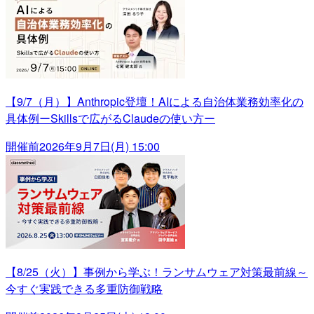
【9/7（月）】Anthropic登壇！AIによる自治体業務効率化の
具体例ーSkillsで広がるClaudeの使い方ー
開催前
2026年9月7日(月) 15:00
【8/25（火）】事例から学ぶ！ランサムウェア対策最前線～
今すぐ実践できる多重防御戦略