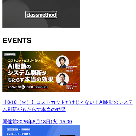
EVENTS
【8/18（火）】コストカットだけじゃない！AI駆動のシステ
ム刷新がもたらす本当の効果
開催前
2026年8月18日(火) 15:00