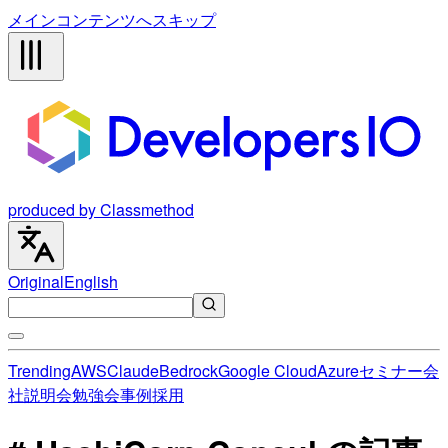
メインコンテンツへスキップ
produced by Classmethod
Original
English
Trending
AWS
Claude
Bedrock
Google Cloud
Azure
セミナー
会
社説明会
勉強会
事例
採用