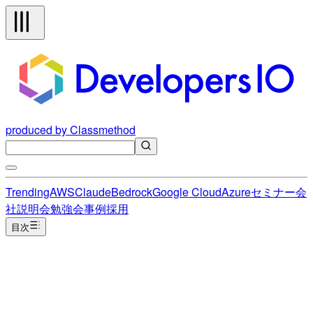
produced by Classmethod
Trending
AWS
Claude
Bedrock
Google Cloud
Azure
セミナー
会
社説明会
勉強会
事例
採用
目次