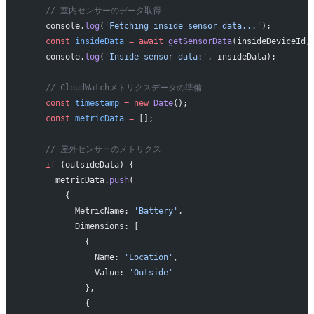
    // 室内センサーのデータ取得
    console.
log
(
'Fetching inside sensor data...'
);
    const
 insideData
 =
 await
 getSensorData
(insideDeviceId,
    console.
log
(
'Inside sensor data:'
, insideData);
    // CloudWatchメトリクスデータの準備
    const
 timestamp
 =
 new
 Date
();
    const
 metricData
 =
 [];
    // 屋外センサーのメトリクス
    if
 (outsideData) {
      metricData.
push
(
        {
          MetricName: 
'Battery'
,
          Dimensions: [
            {
              Name: 
'Location'
,
              Value: 
'Outside'
            },
            {