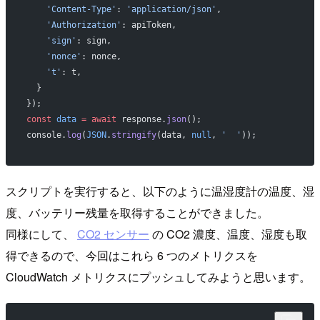
    'Content-Type'
: 
'application/json'
,
    'Authorization'
: apiToken,
    'sign'
: sign,
    'nonce'
: nonce,
    't'
: t,
  }
});
const
 data
 =
 await
 response.
json
();
console.
log
(
JSON
.
stringify
(data, 
null
, 
'  '
));
スクリプトを実行すると、以下のように温湿度計の温度、湿
度、バッテリー残量を取得することができました。
同様にして、
CO2 センサー
の CO2 濃度、温度、湿度も取
得できるので、今回はこれら 6 つのメトリクスを
CloudWatch メトリクスにプッシュしてみようと思います。