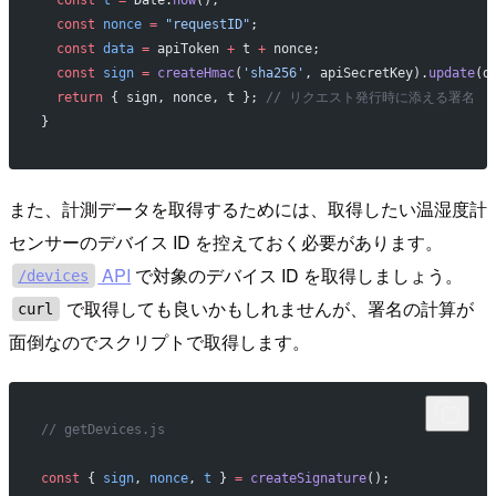
  const
 t
 =
 Date.
now
();
  const
 nonce
 =
 "requestID"
;
  const
 data
 =
 apiToken 
+
 t 
+
 nonce;
  const
 sign
 =
 createHmac
(
'sha256'
, apiSecretKey).
update
(d
  return
 { sign, nonce, t }; 
// リクエスト発行時に添える署名
}
また、計測データを取得するためには、取得したい温湿度計
センサーのデバイス ID を控えておく必要があります。
API
で対象のデバイス ID を取得しましょう。
/devices
で取得しても良いかもしれませんが、署名の計算が
curl
面倒なのでスクリプトで取得します。
// getDevices.js
const
 { 
sign
, 
nonce
, 
t
 } 
=
 createSignature
();