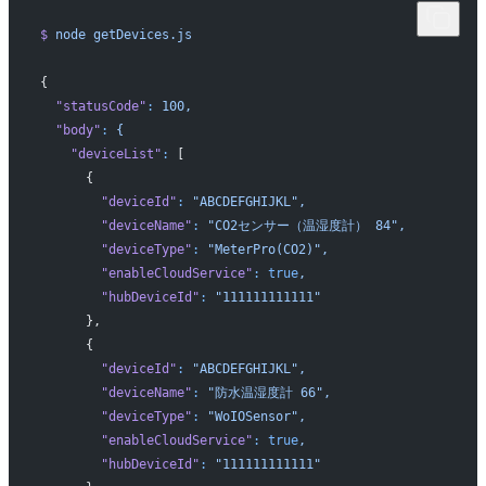
$
 node
 getDevices.js
{
  "statusCode"
:
 100,
  "body"
:
 {
    "deviceList"
:
 [
      {
        "deviceId"
:
 "ABCDEFGHIJKL",
        "deviceName"
:
 "CO2センサー（温湿度計） 84",
        "deviceType"
:
 "MeterPro(CO2)",
        "enableCloudService"
:
 true
,
        "hubDeviceId"
:
 "111111111111"
      },
      {
        "deviceId"
:
 "ABCDEFGHIJKL",
        "deviceName"
:
 "防水温湿度計 66",
        "deviceType"
:
 "WoIOSensor",
        "enableCloudService"
:
 true
,
        "hubDeviceId"
:
 "111111111111"