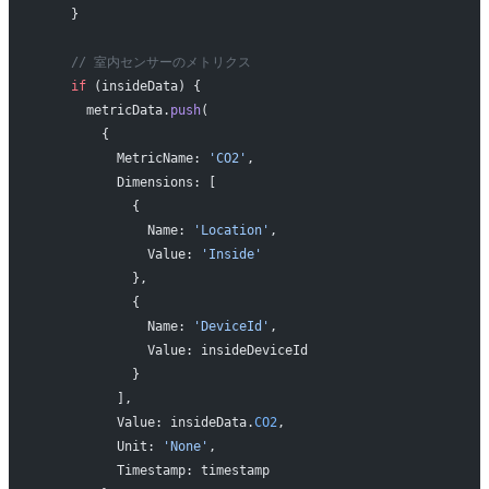
    }
    // 室内センサーのメトリクス
    if
 (insideData) {
      metricData.
push
(
        {
          MetricName: 
'CO2'
,
          Dimensions: [
            {
              Name: 
'Location'
,
              Value: 
'Inside'
            },
            {
              Name: 
'DeviceId'
,
              Value: insideDeviceId
            }
          ],
          Value: insideData.
CO2
,
          Unit: 
'None'
,
          Timestamp: timestamp