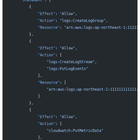
    "Statement"
: [
        {
            "Effect"
: 
"Allow"
,
            "Action"
: 
"logs:CreateLogGroup"
,
            "Resource"
: 
"arn:aws:logs:ap-northeast-1:11111
        },
        {
            "Effect"
: 
"Allow"
,
            "Action"
: [
                "logs:CreateLogStream"
,
                "logs:PutLogEvents"
            ],
            "Resource"
: [
                "arn:aws:logs:ap-northeast-1:111111111111:
            ]
        },
        {
            "Effect"
: 
"Allow"
,
            "Action"
: [
                "cloudwatch:PutMetricData"
            ],