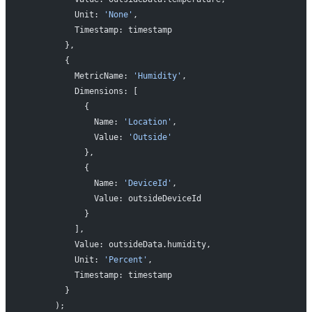
          Unit: 
'None'
,
          Timestamp: timestamp
        },
        {
          MetricName: 
'Humidity'
,
          Dimensions: [
            {
              Name: 
'Location'
,
              Value: 
'Outside'
            },
            {
              Name: 
'DeviceId'
,
              Value: outsideDeviceId
            }
          ],
          Value: outsideData.humidity,
          Unit: 
'Percent'
,
          Timestamp: timestamp
        }
      );