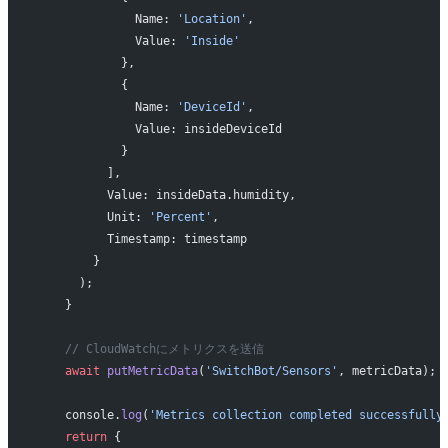
              Name: 
'Location'
,
              Value: 
'Inside'
            },
            {
              Name: 
'DeviceId'
,
              Value: insideDeviceId
            }
          ],
          Value: insideData.humidity,
          Unit: 
'Percent'
,
          Timestamp: timestamp
        }
      );
    }
    // CloudWatchにメトリクスを送信
    await
 putMetricData
(
'SwitchBot/Sensors'
, metricData);
    console.
log
(
'Metrics collection completed successfully
    return
 {