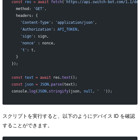
const
 res
 =
 await
 fetch
(
`https://api.switch-bot.com/1.1/de
  method: 
'GET'
,
  headers: {
    'Content-Type'
: 
'application/json'
,
    'Authorization'
: 
API_TOKEN
,
    'sign'
: sign,
    'nonce'
 : nonce,
    't'
: t,
  }
});
const
 text
 =
 await
 res.
text
();
const
 json
 =
 JSON
.
parse
(text);
console.
log
(
JSON
.
stringify
(json, 
null
, 
'  '
));
スクリプトを実行すると、以下のようにデバイス ID を確認
することができます。