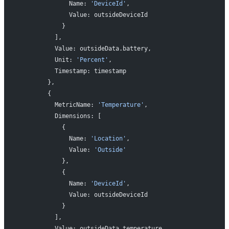
              Name: 
'DeviceId'
,
              Value: outsideDeviceId
            }
          ],
          Value: outsideData.battery,
          Unit: 
'Percent'
,
          Timestamp: timestamp
        },
        {
          MetricName: 
'Temperature'
,
          Dimensions: [
            {
              Name: 
'Location'
,
              Value: 
'Outside'
            },
            {
              Name: 
'DeviceId'
,
              Value: outsideDeviceId
            }
          ],
          Value: outsideData.temperature,