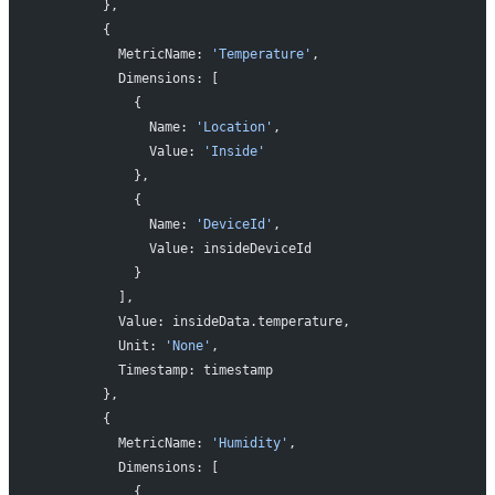
        },
        {
          MetricName: 
'Temperature'
,
          Dimensions: [
            {
              Name: 
'Location'
,
              Value: 
'Inside'
            },
            {
              Name: 
'DeviceId'
,
              Value: insideDeviceId
            }
          ],
          Value: insideData.temperature,
          Unit: 
'None'
,
          Timestamp: timestamp
        },
        {
          MetricName: 
'Humidity'
,
          Dimensions: [
            {