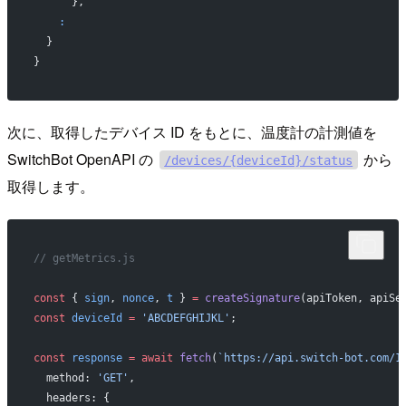
      },
    :
  }
}
次に、取得したデバイス ID をもとに、温度計の計測値を
SwitchBot OpenAPI の
から
/devices/{deviceId}/status
取得します。
// getMetrics.js
const
 { 
sign
, 
nonce
, 
t
 } 
=
 createSignature
(apiToken, apiSe
const
 deviceId
 =
 'ABCDEFGHIJKL'
;
const
 response
 =
 await
 fetch
(
`https://api.switch-bot.com/1
  method: 
'GET'
,
  headers: {