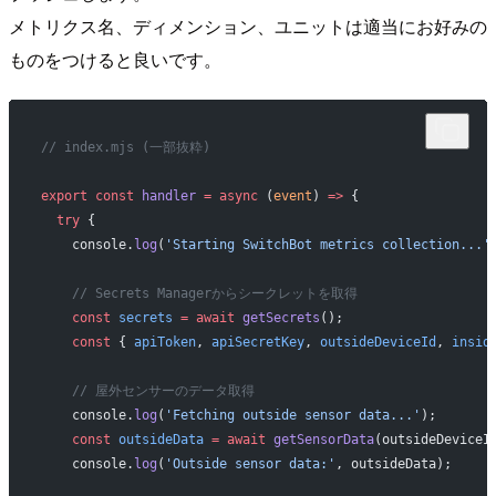
メトリクス名、ディメンション、ユニットは適当にお好みの
ものをつけると良いです。
// index.mjs (一部抜粋)
export
 const
 handler
 =
 async
 (
event
) 
=>
 {
  try
 {
    console.
log
(
'Starting SwitchBot metrics collection...'
    // Secrets Managerからシークレットを取得
    const
 secrets
 =
 await
 getSecrets
();
    const
 { 
apiToken
, 
apiSecretKey
, 
outsideDeviceId
, 
insid
    // 屋外センサーのデータ取得
    console.
log
(
'Fetching outside sensor data...'
);
    const
 outsideData
 =
 await
 getSensorData
(outsideDeviceI
    console.
log
(
'Outside sensor data:'
, outsideData);