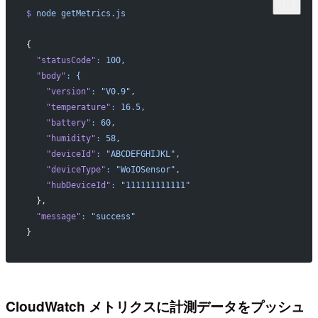
$
 node
 getMetrics.js
{
  "statusCode"
:
 100,
  "body"
:
 {
    "version"
:
 "V0.9",
    "temperature"
:
 16.5,
    "battery"
:
 60,
    "humidity"
:
 58,
    "deviceId"
:
 "ABCDEFGHIJKL",
    "deviceType"
:
 "WoIOSensor",
    "hubDeviceId"
:
 "111111111111"
  },
  "message"
:
 "success"
}
CloudWatch メトリクスに計測データをプッシュ