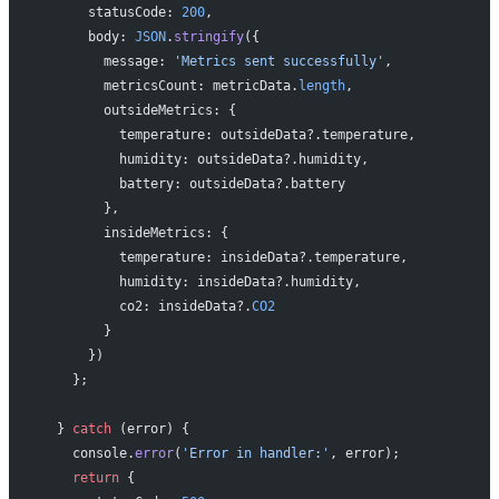
      statusCode: 
200
,
      body: 
JSON
.
stringify
({
        message: 
'Metrics sent successfully'
,
        metricsCount: metricData.
length
,
        outsideMetrics: {
          temperature: outsideData?.temperature,
          humidity: outsideData?.humidity,
          battery: outsideData?.battery
        },
        insideMetrics: {
          temperature: insideData?.temperature,
          humidity: insideData?.humidity,
          co2: insideData?.
CO2
        }
      })
    };
  } 
catch
 (error) {
    console.
error
(
'Error in handler:'
, error);
    return
 {