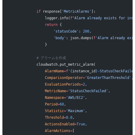
            if
 response[
'MetricAlarms'
]:
                logger.info(
f
"Alarm already exists for ins
                return
 {
                    'statusCode'
: 
200
,
                    'body'
: json.dumps(
f
'Alarm already exi
                }
            # アラームを作成
            cloudwatch.put_metric_alarm(
                AlarmName
=
f
'
{
instance_id
}
-StatusCheckFaile
                ComparisonOperator
=
'GreaterThanThreshold'
,
                EvaluationPeriods
=
2
,
                MetricName
=
'StatusCheckFailed'
,
                Namespace
=
'AWS/EC2'
,
                Period
=
60
,
                Statistic
=
'Maximum'
,
                Threshold
=
0.0
,
                ActionsEnabled
=
True
,
                AlarmActions
=
[