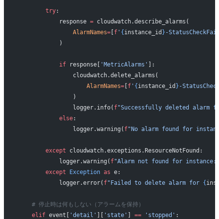
        try
:
            response 
=
 cloudwatch.describe_alarms(
                AlarmNames
=
[
f
'
{
instance_id
}
-StatusCheckFai
            )
            if
 response[
'MetricAlarms'
]:
                cloudwatch.delete_alarms(
                    AlarmNames
=
[
f
'
{
instance_id
}
-StatusChec
                )
                logger.info(
f
"Successfully deleted alarm f
            else
:
                logger.warning(
f
"No alarm found for instan
        except
 cloudwatch.exceptions.ResourceNotFound:
            logger.warning(
f
"Alarm not found for instance:
        except
 Exception
 as
 e:
            logger.error(
f
"Failed to delete alarm for 
{
ins
    # 停止時は何もしない（アラームを保持）
    elif
 event[
'detail'
][
'state'
] 
==
 'stopped'
: