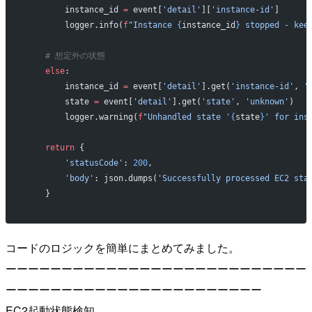
        instance_id 
=
 event[
'detail'
][
'instance-id'
]
        logger.info(
f
"Instance 
{
instance_id
}
 stopped - kee
    # 想定外の状態
    else
:
        instance_id 
=
 event[
'detail'
].get(
'instance-id'
, 
'
        state 
=
 event[
'detail'
].get(
'state'
, 
'unknown'
)
        logger.warning(
f
"Unhandled state '
{
state
}
' for ins
    return
 {
        'statusCode'
: 
200
,
        'body'
: json.dumps(
'Successfully processed EC2 sta
    }
コードのロジックを簡単にまとめてみました。
ーーーーーーーーーーーーーーーーーーーーーーーーーーー
ーーーーーーーーーーーーーーーーーーーーーーー
EC2起動状態検知