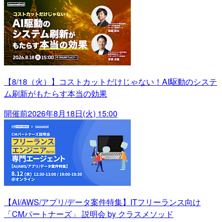
【8/18（火）】コストカットだけじゃない！AI駆動のシステ
ム刷新がもたらす本当の効果
開催前
2026年8月18日(火) 15:00
【AI/AWS/アプリ/データ案件特集】ITフリーランス向け
「CMパートナーズ」 説明会 by クラスメソッド