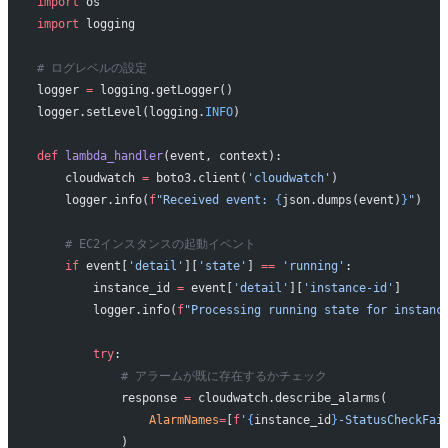
import
 os
import
 logging
# ログレベルの設定
logger 
=
 logging.getLogger()
logger.setLevel(logging.
INFO
)
def
 lambda_handler
(event, context):
    cloudwatch 
=
 boto3.client(
'cloudwatch'
)
    logger.info(
f
"Received event: 
{
json.dumps(event)
}
"
)
    # EC2インスタンスの起動イベント
    if
 event[
'detail'
][
'state'
] 
==
 'running'
:
        instance_id 
=
 event[
'detail'
][
'instance-id'
]
        logger.info(
f
"Processing running state for instanc
        try
:
            # アラームが既に存在するかチェック
            response 
=
 cloudwatch.describe_alarms(
                AlarmNames
=
[
f
'
{
instance_id
}
-StatusCheckFai
            )