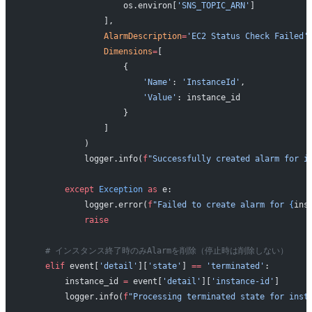
                    os.environ[
'SNS_TOPIC_ARN'
]
                ],
                AlarmDescription
=
'EC2 Status Check Failed'
                Dimensions
=
[
                    {
                        'Name'
: 
'InstanceId'
,
                        'Value'
: instance_id
                    }
                ]
            )
            logger.info(
f
"Successfully created alarm for i
        except
 Exception
 as
 e:
            logger.error(
f
"Failed to create alarm for 
{
ins
            raise
    # インスタンス終了時のみAlarmを削除（停止時は削除しない）
    elif
 event[
'detail'
][
'state'
] 
==
 'terminated'
:
        instance_id 
=
 event[
'detail'
][
'instance-id'
]
        logger.info(
f
"Processing terminated state for inst