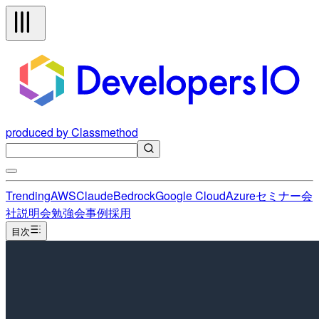
produced by Classmethod
Trending
AWS
Claude
Bedrock
Google Cloud
Azure
セミナー
会
社説明会
勉強会
事例
採用
目次