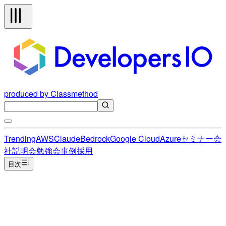
produced by Classmethod
Trending
AWS
Claude
Bedrock
Google Cloud
Azure
セミナー
会
社説明会
勉強会
事例
採用
目次