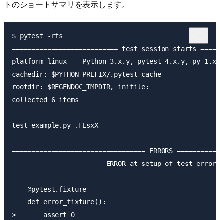
トのショートサマリを表示します。
$ pytest -rfs

=========================== test session starts =====
platform linux -- Python 3.x.y, pytest-4.x.y, py-1.x.
cachedir: $PYTHON_PREFIX/.pytest_cache

rootdir: $REGENDOC_TMPDIR, inifile:

collected 6 items

test_example.py .FEsxX                               
================================== ERRORS ===========
_______________________ ERROR at setup of test_error 
    @pytest.fixture

    def error_fixture():

>       assert 0
