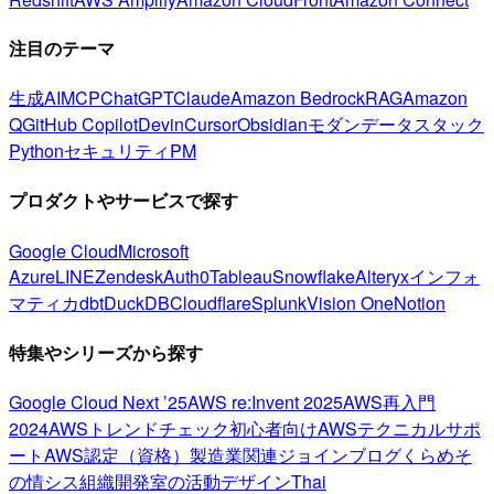
注目のテーマ
生成AI
MCP
ChatGPT
Claude
Amazon Bedrock
RAG
Amazon
Q
GitHub Copilot
Devin
Cursor
Obsidian
モダンデータスタック
Python
セキュリティ
PM
プロダクトやサービスで探す
Google Cloud
Microsoft
Azure
LINE
Zendesk
Auth0
Tableau
Snowflake
Alteryx
インフォ
マティカ
dbt
DuckDB
Cloudflare
Splunk
Vision One
Notion
特集やシリーズから探す
Google Cloud Next ’25
AWS re:Invent 2025
AWS再入門
2024
AWSトレンドチェック
初心者向け
AWSテクニカルサポ
ート
AWS認定（資格）
製造業関連
ジョインブログ
くらめそ
の情シス
組織開発室の活動
デザイン
Thai