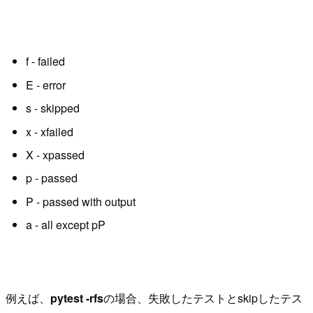
f - failed
E - error
s - skipped
x - xfailed
X - xpassed
p - passed
P - passed with output
a - all except pP
例えば、
pytest -rfs
の場合、失敗したテストとskipしたテス