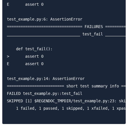
E       assert 0

test_example.py:6: AssertionError

================================= FAILURES ==========
________________________________ test_fail __________
    def test_fail():

>       assert 0

E       assert 0

test_example.py:14: AssertionError

========================= short test summary info ===
FAILED test_example.py::test_fail

SKIPPED [1] $REGENDOC_TMPDIR/test_example.py:23: skip
    1 failed, 1 passed, 1 skipped, 1 xfailed, 1 xpass