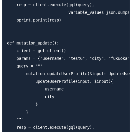
    resp = client.execute(gql(query),

                          variable_values=json.dumps(
    pprint.pprint(resp)

def mutation_update():

    client = get_client()

    params = {"username": "test6", "city": "fukuoka"}

    query = """

        mutation updateUserProfile($input: UpdateUser
            updateUserProfile(input: $input){

                username

                city

            }

        }

    """

    resp = client.execute(gql(query),
