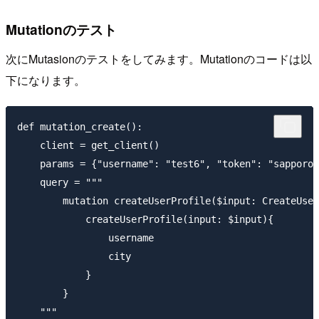
Mutationのテスト
次にMutasionのテストをしてみます。Mutationのコードは以
下になります。
def mutation_create():

    client = get_client()

    params = {"username": "test6", "token": "sapporo"
    query = """

        mutation createUserProfile($input: CreateUser
            createUserProfile(input: $input){

                username

                city

            }

        }

    """
