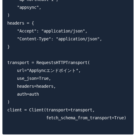
    "appsync",

)

headers = {

    "Accept": "application/json",

    "Content-Type": "application/json",

}

transport = RequestsHTTPTransport(

    url="AppSyncエンドポイント",

    use_json=True,

    headers=headers,

    auth=auth

)

client = Client(transport=transport,

                fetch_schema_from_transport=True)
