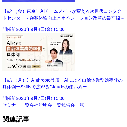
【9/4（金）東京】AIチームメイトが変える次世代コンタク
トセンター～顧客体験向上とオペレーション改革の最前線～
開催前
2026年9月4日(金) 15:00
【9/7（月）】Anthropic登壇！AIによる自治体業務効率化の
具体例ーSkillsで広がるClaudeの使い方ー
開催前
2026年9月7日(月) 15:00
セミナー一覧
会社説明会一覧
勉強会一覧
関連記事