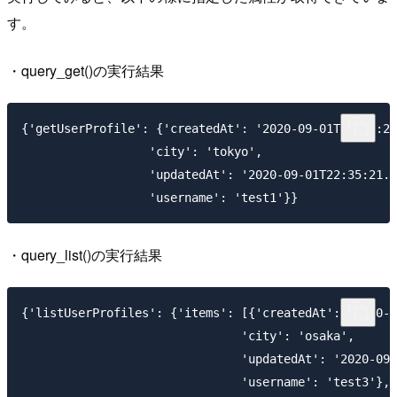
す。
・query_get()の実行結果
{'getUserProfile': {'createdAt': '2020-09-01T22:35:21
                  'city': 'tokyo',

                  'updatedAt': '2020-09-01T22:35:21.0
・query_list()の実行結果
{'listUserProfiles': {'items': [{'createdAt': '2020-0
                               'city': 'osaka',

                               'updatedAt': '2020-09-
                               'username': 'test3'},
