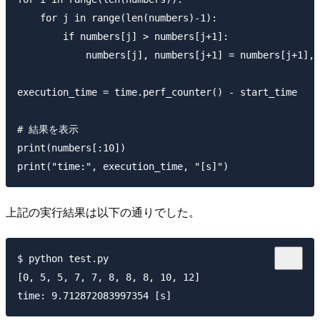
    for j in range(len(numbers)-1):

        if numbers[j] > numbers[j+1]:

            numbers[j], numbers[j+1] = numbers[j+1], 
execution_time = time.perf_counter() - start_time

# 結果を表示

print(numbers[:10])

上記の実行結果は以下の通りでした。
$ python test.py

[0, 5, 5, 7, 7, 8, 8, 8, 10, 12]
