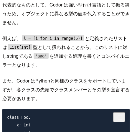
代表的なものとして、Codonは強い型付け言語として振る舞
うため、オブジェクトに異なる型の値を代入することができ
ません。
例えば、
と定義されたリスト
l = [i for i in range(5)]
は
型として扱われることから、このリストに対
List[Int]
しstringである
を追加する処理を書くとコンパイルエ
'aaa'
ラーとなります。
また、CodonはPythonと同様のクラスをサポートしていま
すが、各クラスの先頭でクラスメンバーとその型を宣言する
必要があります。
class Foo:

    x: int
