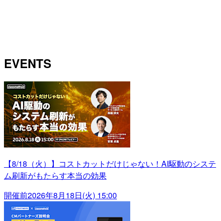
EVENTS
【8/18（火）】コストカットだけじゃない！AI駆動のシステ
ム刷新がもたらす本当の効果
開催前
2026年8月18日(火) 15:00