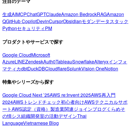
注目のテーマ
生成AI
MCP
ChatGPT
Claude
Amazon Bedrock
RAG
Amazon
Q
GitHub Copilot
Devin
Cursor
Obsidian
モダンデータスタック
Python
セキュリティ
PM
プロダクトやサービスで探す
Google Cloud
Microsoft
Azure
LINE
Zendesk
Auth0
Tableau
Snowflake
Alteryx
インフォ
マティカ
dbt
DuckDB
Cloudflare
Splunk
Vision One
Notion
特集やシリーズから探す
Google Cloud Next ’25
AWS re:Invent 2025
AWS再入門
2024
AWSトレンドチェック
初心者向け
AWSテクニカルサポ
ート
AWS認定（資格）
製造業関連
ジョインブログ
くらめそ
の情シス
組織開発室の活動
デザイン
Thai
Language
Vietnamese Blog