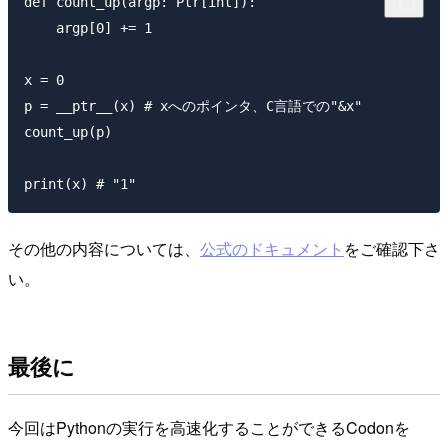
def count_up(argp: Ptr[int]):

    argp[0] += 1

x = 0

p = __ptr__(x) # xへのポインタ、C言語での"&x"

count_up(p)

その他の内容については、
公式のドキュメント
をご確認下さ
い。
最後に
今回はPythonの実行を高速化することができるCodonを