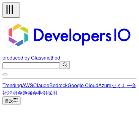
produced by Classmethod
Trending
AWS
Claude
Bedrock
Google Cloud
Azure
セミナー
会
社説明会
勉強会
事例
採用
目次