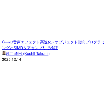
C++の音声エフェクト高速化 - オブジェクト指向プログラミ
ングとSIMDをアセンブリで検証
越井 琢巳 (Koshii Takumi)
2025.12.14