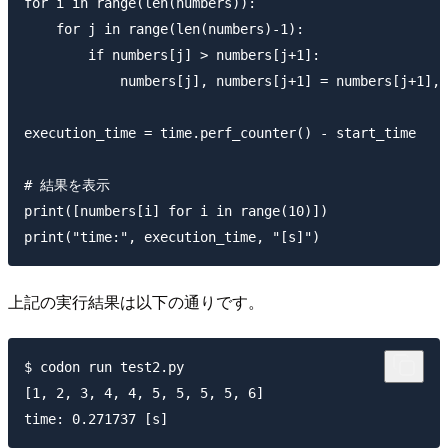
for i in range(len(numbers)):

    for j in range(len(numbers)-1):

        if numbers[j] > numbers[j+1]:

            numbers[j], numbers[j+1] = numbers[j+1], 
execution_time = time.perf_counter() - start_time

# 結果を表示

print([numbers[i] for i in range(10)])

上記の実行結果は以下の通りです。
$ codon run test2.py

[1, 2, 3, 4, 4, 5, 5, 5, 5, 6]
