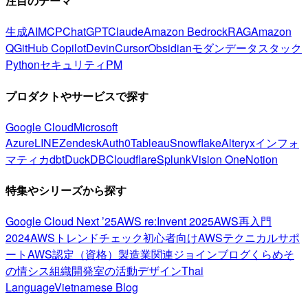
注目のテーマ
生成AI
MCP
ChatGPT
Claude
Amazon Bedrock
RAG
Amazon
Q
GitHub Copilot
Devin
Cursor
Obsidian
モダンデータスタック
Python
セキュリティ
PM
プロダクトやサービスで探す
Google Cloud
Microsoft
Azure
LINE
Zendesk
Auth0
Tableau
Snowflake
Alteryx
インフォ
マティカ
dbt
DuckDB
Cloudflare
Splunk
Vision One
Notion
特集やシリーズから探す
Google Cloud Next ’25
AWS re:Invent 2025
AWS再入門
2024
AWSトレンドチェック
初心者向け
AWSテクニカルサポ
ート
AWS認定（資格）
製造業関連
ジョインブログ
くらめそ
の情シス
組織開発室の活動
デザイン
Thai
Language
Vietnamese Blog