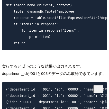
def lambda_handler(event, context):      

    table= dynamodb.Table('employee')

    response = table.scan(FilterExpression=Attr("depa
    if "Items" in response:

        for item in response["Items"]:

            print(item)

実行すると以下のような結果が出力されます。
department_idが001と003のデータのみ取得できています。
{'department_id': '001', 'id': '00003', 'name': '名前3
{'department_id': '001', 'id': '00002', 'name': '名前2
{'id': '00001', 'department_id': '001', 'name': '名前1