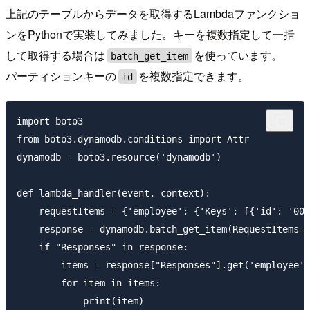
上記のテーブルからデータを取得するLambdaファンクショ
ンをPythonで実装してみました。キーを複数指定して一括
して取得する場合は
を使っています。
batch_get_item
パーティションキーの
を複数指定できます。
id
import boto3

from boto3.dynamodb.conditions import Attr

dynamodb = boto3.resource('dynamodb')

def lambda_handler(event, context):

    requestItems = {'employee': {'Keys': [{'id': '000
    response = dynamodb.batch_get_item(RequestItems=r
    if "Responses" in response:

        items = response["Responses"].get('employee',
        for item in items:

            print(item)
