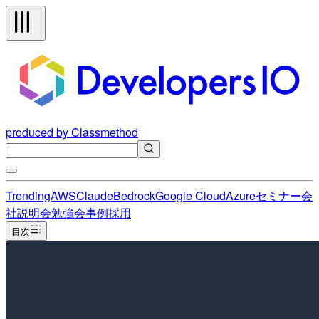
produced by Classmethod
Trending
AWS
Claude
Bedrock
Google Cloud
Azure
セミナー
会
社説明会
勉強会
事例
採用
目次