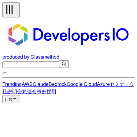
produced by Classmethod
Trending
AWS
Claude
Bedrock
Google Cloud
Azure
セミナー
会
社説明会
勉強会
事例
採用
目次