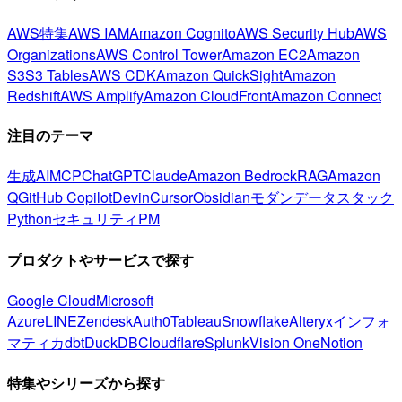
AWS特集
AWS IAM
Amazon Cognito
AWS Security Hub
AWS
Organizations
AWS Control Tower
Amazon EC2
Amazon
S3
S3 Tables
AWS CDK
Amazon QuickSight
Amazon
Redshift
AWS Amplify
Amazon CloudFront
Amazon Connect
注目のテーマ
生成AI
MCP
ChatGPT
Claude
Amazon Bedrock
RAG
Amazon
Q
GitHub Copilot
Devin
Cursor
Obsidian
モダンデータスタック
Python
セキュリティ
PM
プロダクトやサービスで探す
Google Cloud
Microsoft
Azure
LINE
Zendesk
Auth0
Tableau
Snowflake
Alteryx
インフォ
マティカ
dbt
DuckDB
Cloudflare
Splunk
Vision One
Notion
特集やシリーズから探す