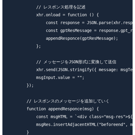
            // レスポンス処理を記述

            xhr.onload = function () {

                const response = JSON.parse(xhr.respo
                const gptResMessage = response.gpt_re
                appendResponce(gptResMessage);

            };

            // メッセージをJSON形式に変換して送信

            xhr.send(JSON.stringify({ message: msgTex
            msgInput.value = "";

        });

        // レスポンスのメッセージを追加していく

        function appendResponce(msg) {

            const msgHTML = `<div class="msg-res">${m
            msgRes.insertAdjacentHTML("beforeend", ms
        }
