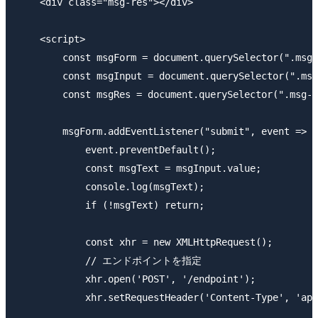
    <div class="msg-res"></div>

    <script>

        const msgForm = document.querySelector(".msg-
        const msgInput = document.querySelector(".msg
        const msgRes = document.querySelector(".msg-r
        msgForm.addEventListener("submit", event => {

            event.preventDefault();

            const msgText = msgInput.value;

            console.log(msgText);

            if (!msgText) return;

            const xhr = new XMLHttpRequest();

            // エンドポイントを指定

            xhr.open('POST', '/endpoint');

            xhr.setRequestHeader('Content-Type', 'app