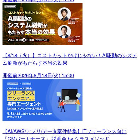
【8/18（火）】コストカットだけじゃない！AI駆動のシステ
ム刷新がもたらす本当の効果
開催前
2026年8月18日(火) 15:00
【AI/AWS/アプリ/データ案件特集】ITフリーランス向け
「CMパートナーズ」 説明会 by クラスメソッド