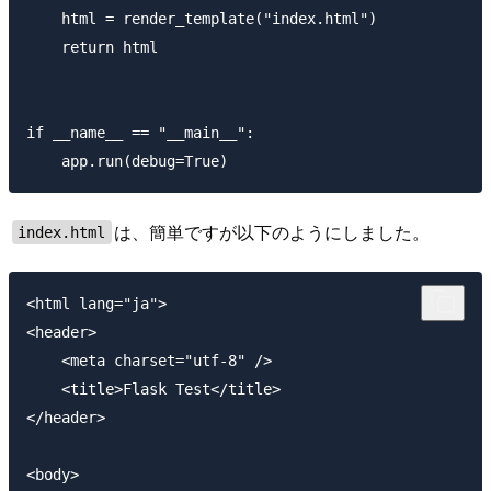
    html = render_template("index.html")

    return html

if __name__ == "__main__":

は、簡単ですが以下のようにしました。
index.html
<html lang="ja">

<header>

    <meta charset="utf-8" />

    <title>Flask Test</title>

</header>

<body>
