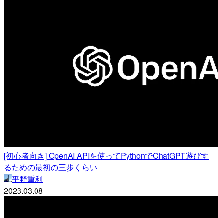
[初心者向き] OpenAI APIを使ってPythonでChatGPT遊びす
るための最初の三歩くらい
平野重利
2023.03.08