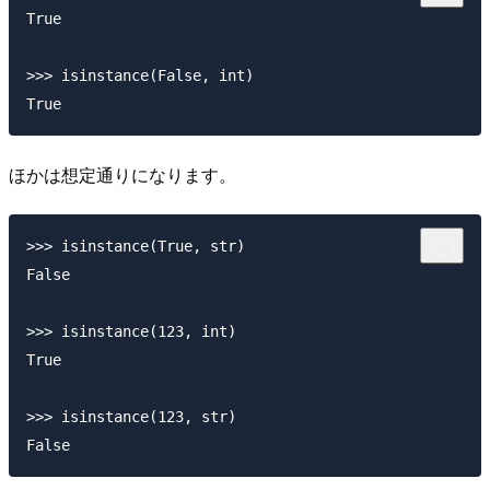
True

>>> isinstance(False, int)

ほかは想定通りになります。
>>> isinstance(True, str)

False

>>> isinstance(123, int)

True

>>> isinstance(123, str)
