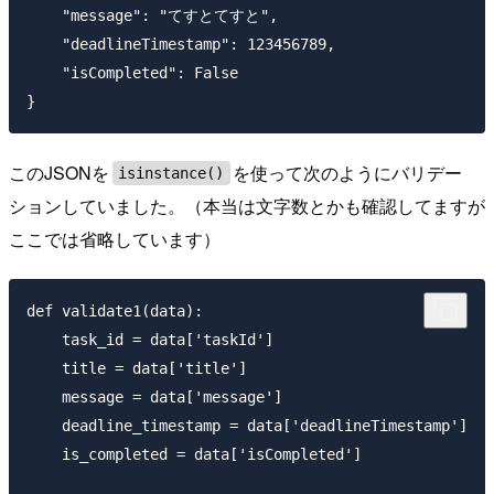
    "message": "てすとてすと",

    "deadlineTimestamp": 123456789,

    "isCompleted": False

このJSONを
を使って次のようにバリデー
isinstance()
ションしていました。（本当は文字数とかも確認してますが
ここでは省略しています）
def validate1(data):

    task_id = data['taskId']

    title = data['title']

    message = data['message']

    deadline_timestamp = data['deadlineTimestamp']

    is_completed = data['isCompleted']
