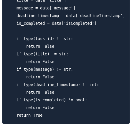
    title = data['title']

    message = data['message']

    deadline_timestamp = data['deadlineTimestamp']

    is_completed = data['isCompleted']

    if type(task_id) != str:

        return False

    if type(title) != str:

        return False

    if type(message) != str:

        return False

    if type(deadline_timestamp) != int:

        return False

    if type(is_completed) != bool:

        return False
