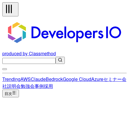
produced by Classmethod
Trending
AWS
Claude
Bedrock
Google Cloud
Azure
セミナー
会
社説明会
勉強会
事例
採用
目次