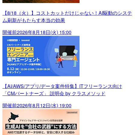
【8/18（火）】コストカットだけじゃない！AI駆動のシステ
ム刷新がもたらす本当の効果
開催前
2026年8月18日(火) 15:00
【AI/AWS/アプリ/データ案件特集】ITフリーランス向け
「CMパートナーズ」 説明会 by クラスメソッド
開催前
2026年8月12日(水) 19:00