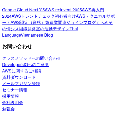
Google Cloud Next ’25
AWS re:Invent 2025
AWS再入門
2024
AWSトレンドチェック
初心者向け
AWSテクニカルサポ
ート
AWS認定（資格）
製造業関連
ジョインブログ
くらめそ
の情シス
組織開発室の活動
デザイン
Thai
Language
Vietnamese Blog
お問い合わせ
クラスメソッドへの問い合わせ
DevelopersIOへのご意見
AWSに関するご相談
資料ダウンロード
メールマガジン登録
セミナー情報
採用情報
会社説明会
勉強会