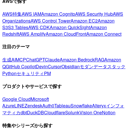
AWSで探す
AWS特集
AWS IAM
Amazon Cognito
AWS Security Hub
AWS
Organizations
AWS Control Tower
Amazon EC2
Amazon
S3
S3 Tables
AWS CDK
Amazon QuickSight
Amazon
Redshift
AWS Amplify
Amazon CloudFront
Amazon Connect
注目のテーマ
生成AI
MCP
ChatGPT
Claude
Amazon Bedrock
RAG
Amazon
Q
GitHub Copilot
Devin
Cursor
Obsidian
モダンデータスタック
Python
セキュリティ
PM
プロダクトやサービスで探す
Google Cloud
Microsoft
Azure
LINE
Zendesk
Auth0
Tableau
Snowflake
Alteryx
インフォ
マティカ
dbt
DuckDB
Cloudflare
Splunk
Vision One
Notion
特集やシリーズから探す