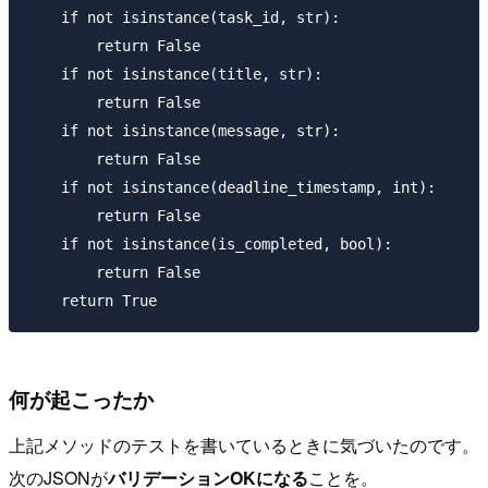
    if not isinstance(task_id, str):

        return False

    if not isinstance(title, str):

        return False

    if not isinstance(message, str):

        return False

    if not isinstance(deadline_timestamp, int):

        return False

    if not isinstance(is_completed, bool):

        return False

何が起こったか
上記メソッドのテストを書いているときに気づいたのです。
次のJSONが
バリデーションOKになる
ことを。