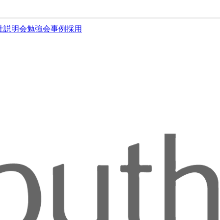
社説明会
勉強会
事例
採用