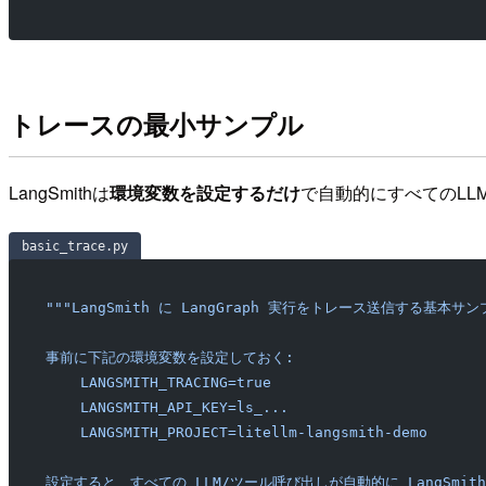
トレースの最小サンプル
LangSmithは
環境変数を設定するだけ
で自動的にすべてのL
basic_trace.py
"""LangSmith に LangGraph 実行をトレース送信する基本サ
事前に下記の環境変数を設定しておく:
    LANGSMITH_TRACING=true
    LANGSMITH_API_KEY=ls_...
    LANGSMITH_PROJECT=litellm-langsmith-demo
設定すると、すべての LLM/ツール呼び出しが自動的に LangSmit