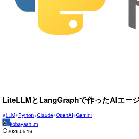
LiteLLMとLangGraphで作ったAI
LLM
Python
Claude
OpenAI
Gemini
kobayashi.m
2026.05.16