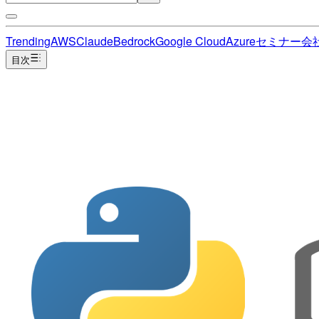
Trending
AWS
Claude
Bedrock
Google Cloud
Azure
セミナー
会
目次