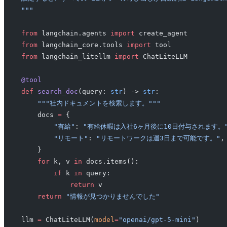
"""
from
 langchain.agents 
import
 create_agent
from
 langchain_core.tools 
import
 tool
from
 langchain_litellm 
import
 ChatLiteLLM
@tool
def
 search_doc
(query: 
str
) -> 
str
:
    """社内ドキュメントを検索します。"""
    docs 
=
 {
        "有給"
: 
"有給休暇は入社6ヶ月後に10日付与されます。
        "リモート"
: 
"リモートワークは週3日まで可能です。"
,
    }
    for
 k, v 
in
 docs.items():
        if
 k 
in
 query:
            return
 v
    return
 "情報が見つかりませんでした"
llm 
=
 ChatLiteLLM(
model
=
"openai/gpt-5-mini"
)