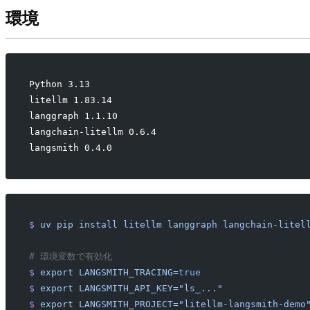
環境
Python 3.13
litellm 1.83.14
langgraph 1.1.10
langchain-litellm 0.6.4
langsmith 0.4.0
$
 uv
 pip
 install
 litellm
 langgraph
 langchain-litel
# 環境変数で有効化
$
 export
 LANGSMITH_TRACING=
true
$
 export
 LANGSMITH_API_KEY="ls_..."
$
 export
 LANGSMITH_PROJECT="litellm-langsmith-demo