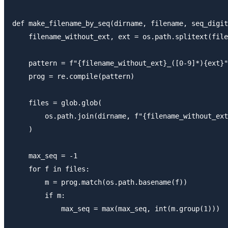
def make_filename_by_seq(dirname, filename, seq_digit
    filename_without_ext, ext = os.path.splitext(file
    pattern = f"{filename_without_ext}_([0-9]*){ext}"

    prog = re.compile(pattern)

    files = glob.glob(

        os.path.join(dirname, f"{filename_without_ext
    )

    max_seq = -1

    for f in files:

        m = prog.match(os.path.basename(f))

        if m:

            max_seq = max(max_seq, int(m.group(1)))
