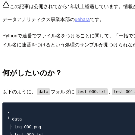
この記事は公開されてから1年以上経過しています。情報
データアナリティクス事業本部の
uehara
です。
Pythonで連番でファイル名をつけることに関して、「一
イル名に連番をつけるという処理のサンプルが見つけられな
何がしたいのか？
以下のように、
フォルダに
,
data
test_000.txt
test_001
.

└ data

 ├ img_000.png

 ├ test_000.txt
