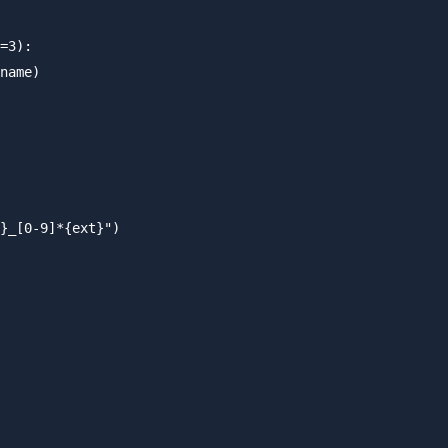
=3):

name)

}_[0-9]*{ext}")
