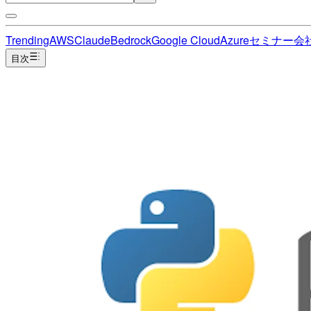
Trending
AWS
Claude
Bedrock
Google Cloud
Azure
セミナー
会
目次