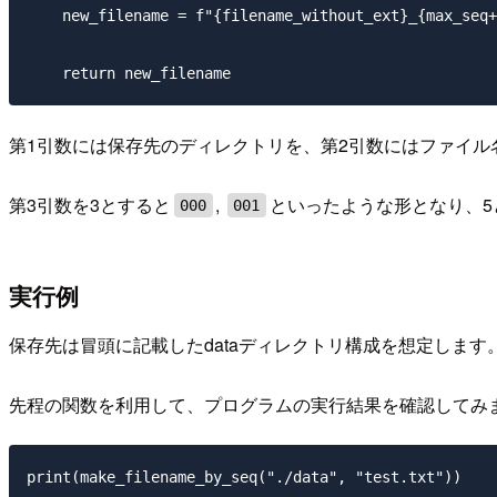
    new_filename = f"{filename_without_ext}_{max_seq+
第1引数には保存先のディレクトリを、第2引数にはファイル
第3引数を3とすると
,
といったような形となり、5
000
001
実行例
保存先は冒頭に記載したdataディレクトリ構成を想定します
先程の関数を利用して、プログラムの実行結果を確認してみ
print(make_filename_by_seq("./data", "test.txt"))
