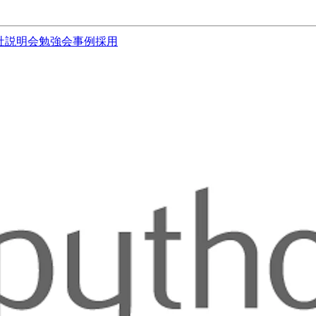
社説明会
勉強会
事例
採用