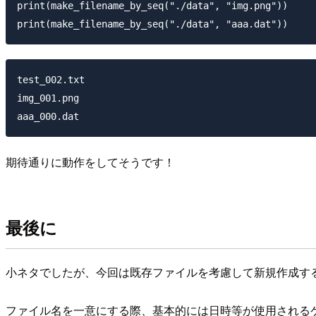
print(make_filename_by_seq("./data", "img.png"))

test_002.txt

img_001.png

期待通りに動作をしてそうです！
最後に
小ネタでしたが、今回は既存ファイルを考慮して新規作成する
ファイル名を一意にする際、基本的には日時等が使用される