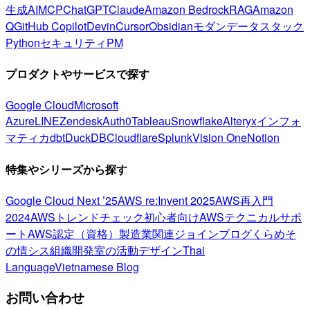
生成AI
MCP
ChatGPT
Claude
Amazon Bedrock
RAG
Amazon
Q
GitHub Copilot
Devin
Cursor
Obsidian
モダンデータスタック
Python
セキュリティ
PM
プロダクトやサービスで探す
Google Cloud
Microsoft
Azure
LINE
Zendesk
Auth0
Tableau
Snowflake
Alteryx
インフォ
マティカ
dbt
DuckDB
Cloudflare
Splunk
Vision One
Notion
特集やシリーズから探す
Google Cloud Next ’25
AWS re:Invent 2025
AWS再入門
2024
AWSトレンドチェック
初心者向け
AWSテクニカルサポ
ート
AWS認定（資格）
製造業関連
ジョインブログ
くらめそ
の情シス
組織開発室の活動
デザイン
Thai
Language
Vietnamese Blog
お問い合わせ