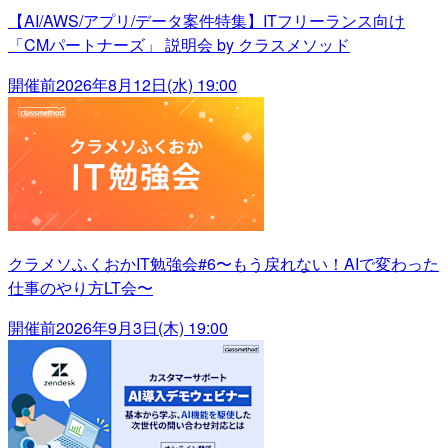
【AI/AWS/アプリ/データ案件特集】ITフリーランス向け
「CMパートナーズ」 説明会 by クラスメソッド
開催前
2026年8月12日(水) 19:00
クラメソふくおかIT勉強会#6〜もう戻れない！AIで変わった
仕事のやり方LT会〜
開催前
2026年9月3日(木) 19:00