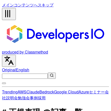
メインコンテンツへスキップ
produced by Classmethod
Original
English
Trending
AWS
Claude
Bedrock
Google Cloud
Azure
セミナー
会
社説明会
勉強会
事例
採用