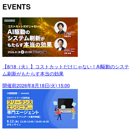
EVENTS
【8/18（火）】コストカットだけじゃない！AI駆動のシステ
ム刷新がもたらす本当の効果
開催前
2026年8月18日(火) 15:00