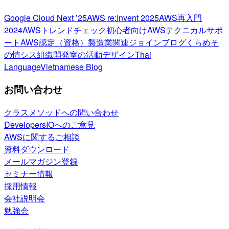
Google Cloud Next ’25
AWS re:Invent 2025
AWS再入門
2024
AWSトレンドチェック
初心者向け
AWSテクニカルサポ
ート
AWS認定（資格）
製造業関連
ジョインブログ
くらめそ
の情シス
組織開発室の活動
デザイン
Thai
Language
Vietnamese Blog
お問い合わせ
クラスメソッドへの問い合わせ
DevelopersIOへのご意見
AWSに関するご相談
資料ダウンロード
メールマガジン登録
セミナー情報
採用情報
会社説明会
勉強会