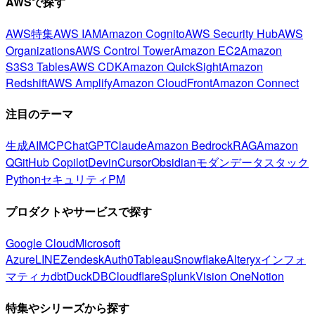
AWSで探す
AWS特集
AWS IAM
Amazon Cognito
AWS Security Hub
AWS
Organizations
AWS Control Tower
Amazon EC2
Amazon
S3
S3 Tables
AWS CDK
Amazon QuickSight
Amazon
Redshift
AWS Amplify
Amazon CloudFront
Amazon Connect
注目のテーマ
生成AI
MCP
ChatGPT
Claude
Amazon Bedrock
RAG
Amazon
Q
GitHub Copilot
Devin
Cursor
Obsidian
モダンデータスタック
Python
セキュリティ
PM
プロダクトやサービスで探す
Google Cloud
Microsoft
Azure
LINE
Zendesk
Auth0
Tableau
Snowflake
Alteryx
インフォ
マティカ
dbt
DuckDB
Cloudflare
Splunk
Vision One
Notion
特集やシリーズから探す