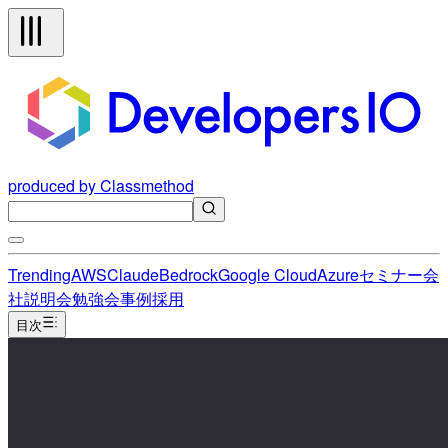
produced by Classmethod
Trending
AWS
Claude
Bedrock
Google Cloud
Azure
セミナー
会
社説明会
勉強会
事例
採用
目次