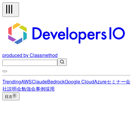
produced by Classmethod
Trending
AWS
Claude
Bedrock
Google Cloud
Azure
セミナー
会
社説明会
勉強会
事例
採用
目次