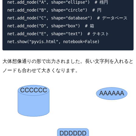
net.add_node("A", shape="ellipse")  # 楕円

net.add_node("B", shape="circle")  # 円

net.add_node("C", shape="database")  # データベース

net.add_node("D", shape="box")  # 箱

net.add_node("E", shape="text")  # テキスト

大体想像通りの形で出力されました。長い文字列を入れると
ノードも合わせて大きくなります。