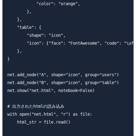
            "color": "orange",

        },

    },

    "table": {

        "shape": "icon",

        "icon": {"face": "FontAwesome", "code": "\uf0
    },

}

net.add_node("A", shape="icon", group="users")

net.add_node("B", shape="icon", group="table")

net.show("net.html", notebook=False)

# 出力されたhtmlの読み込み

with open("net.html", "r") as file:

    html_str = file.read()
