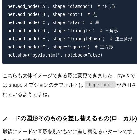
net.add_node("A", shape="diamond")  # ひし形

net.add_node("B", shape="dot")  # 点

net.add_node("C", shape="star")  # 星

net.add_node("D", shape="triangle")  # 三角形

net.add_node("E", shape="triangleDown")  # 逆三角形

net.add_node("F", shape="square")  # 正方形

こちらも大体イメージできる形に変更できました。pyvis で
は shape オプションのデフォルトは
が適用さ
shape="dot"
れているようですね。
ノードの図形そのものを差し替えるもの(ローカル)
最後にノードの図形を別のものに差し替えるパターンです。