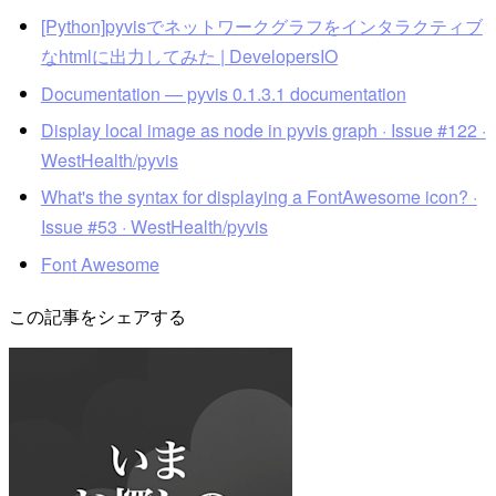
[Python]pyvisでネットワークグラフをインタラクティブ
なhtmlに出力してみた | DevelopersIO
Documentation — pyvis 0.1.3.1 documentation
Display local image as node in pyvis graph · Issue #122 ·
WestHealth/pyvis
What's the syntax for displaying a FontAwesome icon? ·
Issue #53 · WestHealth/pyvis
Font Awesome
この記事をシェアする