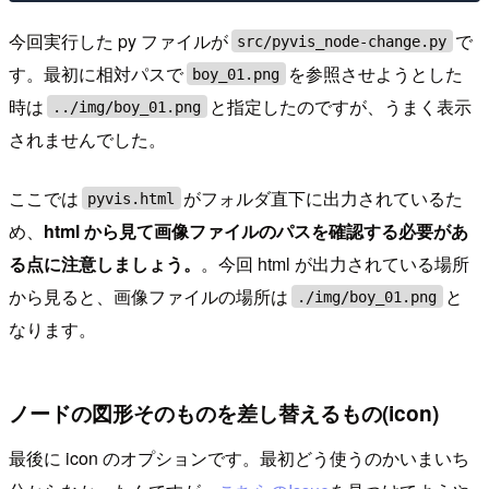
今回実行した py ファイルが
で
src/pyvis_node-change.py
す。最初に相対パスで
を参照させようとした
boy_01.png
時は
と指定したのですが、うまく表示
../img/boy_01.png
されませんでした。
ここでは
がフォルダ直下に出力されているた
pyvis.html
め、
html から見て画像ファイルのパスを確認する必要があ
る点に注意しましょう。
。今回 html が出力されている場所
から見ると、画像ファイルの場所は
と
./img/boy_01.png
なります。
ノードの図形そのものを差し替えるもの(icon)
最後に icon のオプションです。最初どう使うのかいまいち