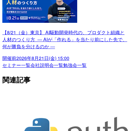
【8/21（金）東京】 AI駆動開発時代の、プロダクト組織と
人材のつくり方 ― AIが「作れる」を当たり前にした先で、
何が勝負を分けるのか ―
開催前
2026年8月21日(金) 15:00
セミナー一覧
会社説明会一覧
勉強会一覧
関連記事