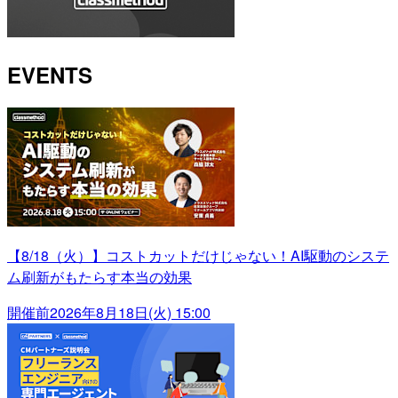
EVENTS
【8/18（火）】コストカットだけじゃない！AI駆動のシステ
ム刷新がもたらす本当の効果
開催前
2026年8月18日(火) 15:00