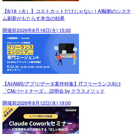
【8/18（火）】コストカットだけじゃない！AI駆動のシステ
ム刷新がもたらす本当の効果
開催前
2026年8月18日(火) 15:00
【AI/AWS/アプリ/データ案件特集】ITフリーランス向け
「CMパートナーズ」 説明会 by クラスメソッド
開催前
2026年8月12日(水) 19:00