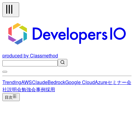
produced by Classmethod
Trending
AWS
Claude
Bedrock
Google Cloud
Azure
セミナー
会
社説明会
勉強会
事例
採用
目次