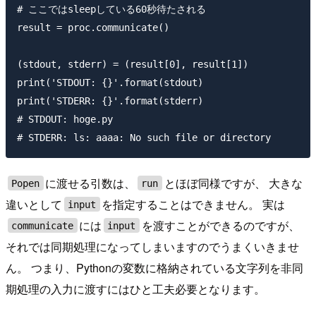
# ここではsleepしている60秒待たされる

result = proc.communicate()

(stdout, stderr) = (result[0], result[1])

print('STDOUT: {}'.format(stdout)

print('STDERR: {}'.format(stderr)

# STDOUT: hoge.py

に渡せる引数は、
とほぼ同様ですが、 大きな
Popen
run
違いとして
を指定することはできません。 実は
input
には
を渡すことができるのですが、
communicate
input
それでは同期処理になってしまいますのでうまくいきませ
ん。 つまり、Pythonの変数に格納されている文字列を非同
期処理の入力に渡すにはひと工夫必要となります。