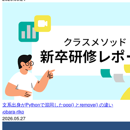
文系出身がPythonで混同したpop() とremove() の違い
obara-riko
r
2026.05.27