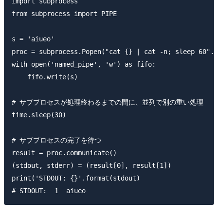
import subprocess

from subprocess import PIPE

s = 'aiueo'

proc = subprocess.Popen("cat {} | cat -n; sleep 60".f
with open('named_pipe', 'w') as fifo:

    fifo.write(s)

# サブプロセスが処理終わるまでの間に、並列で別の重い処理

time.sleep(30)

# サブプロセスの完了を待つ

result = proc.communicate()

(stdout, stderr) = (result[0], result[1])

print('STDOUT: {}'.format(stdout)
