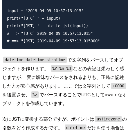
input = '2019-04-09 10:57:13.015'

print("[UTC] " + input)

print("[JST] " + utc_to_jst(input))

# ==> "[UTC] 2019-04-09 10:57:13.015"

で文字列をパースしてオブ
datetime.datetime.strptime
ジェクトを作ります。
などの表記は煩わしく感
%Y-%m-%d
じますが、 変に曖昧なパースをされるよりも、正確に記述
した方が安心感があります。 ここでは文字列として
+0000
を後置させ、
でパースすることでUTCとしてawareなオ
%z
ブジェクトを作成しています。
次にJSTに変換する部分ですが、ポイントは
の
astimezone
引数をどう作成するかです。
だけを使う場合は
datetime