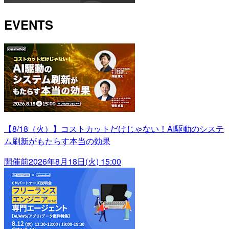
EVENTS
【8/18（火）】コストカットだけじゃない！AI駆動のシステ
ム刷新がもたらす本当の効果
開催前
2026年8月18日(火) 15:00