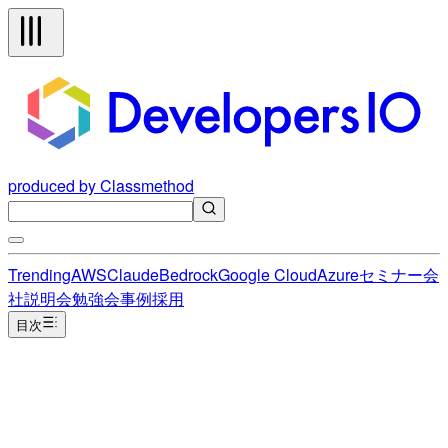
produced by Classmethod
Trending
AWS
Claude
Bedrock
Google Cloud
Azure
セミナー
会
社説明会
勉強会
事例
採用
目次