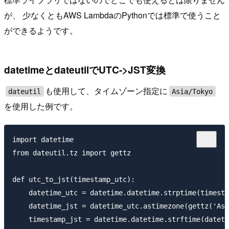
が、 少なくともAWS LambdaのPythonでは標準で使うこと
ができるようです。
datetimeとdateutilでUTC->JST変換
も使用して、タイムゾーン指定に
dateutil
Asia/Tokyo
を使用した例です。
import datetime

from dateutil.tz import gettz

def utc_to_jst(timestamp_utc):

    datetime_utc = datetime.datetime.strptime(timesta
    datetime_jst = datetime_utc.astimezone(gettz('Asi
    timestamp_jst = datetime.datetime.strftime(dateti