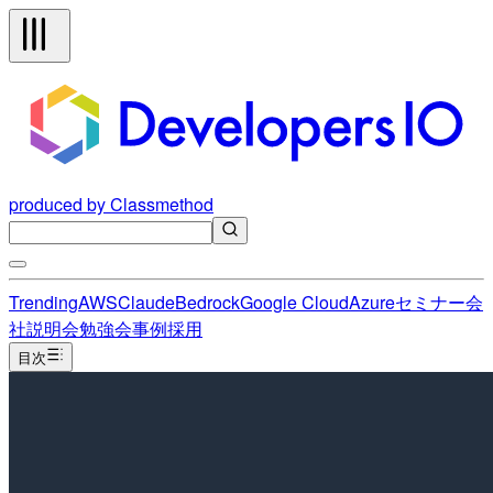
produced by Classmethod
Trending
AWS
Claude
Bedrock
Google Cloud
Azure
セミナー
会
社説明会
勉強会
事例
採用
目次