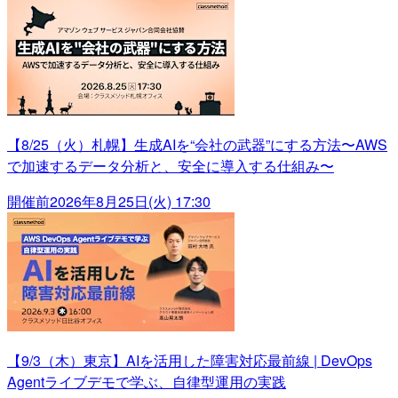
【8/25（火）札幌】生成AIを“会社の武器”にする方法〜AWS
で加速するデータ分析と、安全に導入する仕組み〜
開催前
2026年8月25日(火) 17:30
【9/3（木）東京】AIを活用した障害対応最前線 | DevOps
Agentライブデモで学ぶ、自律型運用の実践