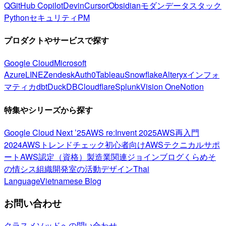
Q
GitHub Copilot
Devin
Cursor
Obsidian
モダンデータスタック
Python
セキュリティ
PM
プロダクトやサービスで探す
Google Cloud
Microsoft
Azure
LINE
Zendesk
Auth0
Tableau
Snowflake
Alteryx
インフォ
マティカ
dbt
DuckDB
Cloudflare
Splunk
Vision One
Notion
特集やシリーズから探す
Google Cloud Next ’25
AWS re:Invent 2025
AWS再入門
2024
AWSトレンドチェック
初心者向け
AWSテクニカルサポ
ート
AWS認定（資格）
製造業関連
ジョインブログ
くらめそ
の情シス
組織開発室の活動
デザイン
Thai
Language
Vietnamese Blog
お問い合わせ
クラスメソッドへの問い合わせ