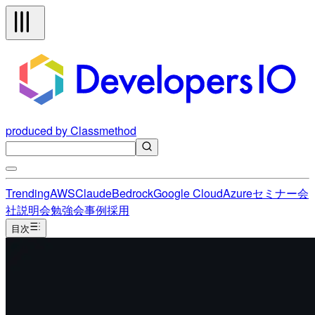
produced by Classmethod
Trending
AWS
Claude
Bedrock
Google Cloud
Azure
セミナー
会
社説明会
勉強会
事例
採用
目次