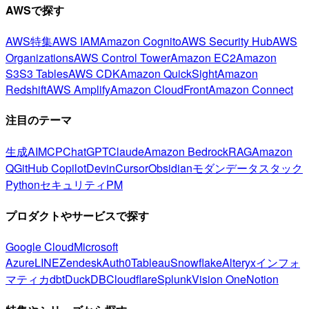
AWSで探す
AWS特集
AWS IAM
Amazon Cognito
AWS Security Hub
AWS
Organizations
AWS Control Tower
Amazon EC2
Amazon
S3
S3 Tables
AWS CDK
Amazon QuickSight
Amazon
Redshift
AWS Amplify
Amazon CloudFront
Amazon Connect
注目のテーマ
生成AI
MCP
ChatGPT
Claude
Amazon Bedrock
RAG
Amazon
Q
GitHub Copilot
Devin
Cursor
Obsidian
モダンデータスタック
Python
セキュリティ
PM
プロダクトやサービスで探す
Google Cloud
Microsoft
Azure
LINE
Zendesk
Auth0
Tableau
Snowflake
Alteryx
インフォ
マティカ
dbt
DuckDB
Cloudflare
Splunk
Vision One
Notion