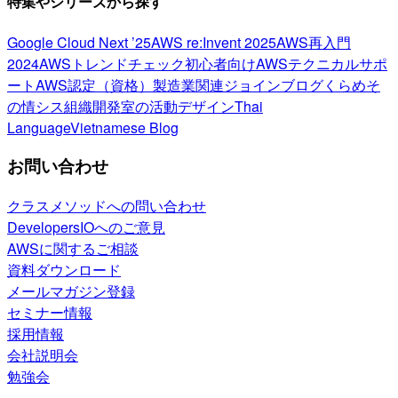
特集やシリーズから探す
Google Cloud Next ’25
AWS re:Invent 2025
AWS再入門
2024
AWSトレンドチェック
初心者向け
AWSテクニカルサポ
ート
AWS認定（資格）
製造業関連
ジョインブログ
くらめそ
の情シス
組織開発室の活動
デザイン
Thai
Language
Vietnamese Blog
お問い合わせ
クラスメソッドへの問い合わせ
DevelopersIOへのご意見
AWSに関するご相談
資料ダウンロード
メールマガジン登録
セミナー情報
採用情報
会社説明会
勉強会