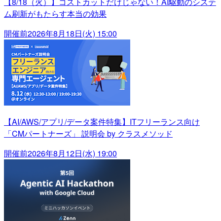
【8/18（火）】コストカットだけじゃない！AI駆動のシステ
ム刷新がもたらす本当の効果
開催前
2026年8月18日(火) 15:00
【AI/AWS/アプリ/データ案件特集】ITフリーランス向け
「CMパートナーズ」 説明会 by クラスメソッド
開催前
2026年8月12日(水) 19:00