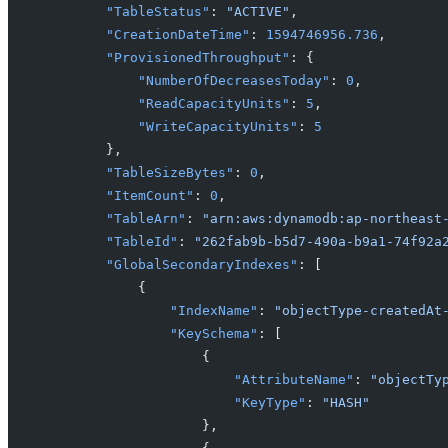
        "TableStatus"
: 
"ACTIVE"
,
        "CreationDateTime"
: 
1594746956.736
,
        "ProvisionedThroughput"
: {
            "NumberOfDecreasesToday"
: 
0
,
            "ReadCapacityUnits"
: 
5
,
            "WriteCapacityUnits"
: 
5
        },
        "TableSizeBytes"
: 
0
,
        "ItemCount"
: 
0
,
        "TableArn"
: 
"arn:aws:dynamodb:ap-northeast
        "TableId"
: 
"262fab9b-b5d7-490a-b9a1-74f92a
        "GlobalSecondaryIndexes"
: [
            {
                "IndexName"
: 
"objectType-createdAt
                "KeySchema"
: [
                    {
                        "AttributeName"
: 
"objectTy
                        "KeyType"
: 
"HASH"
                    },