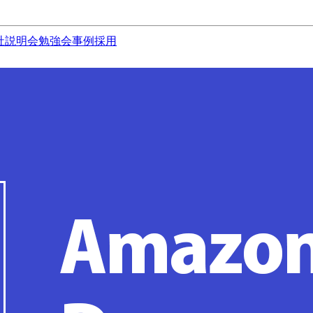
社説明会
勉強会
事例
採用