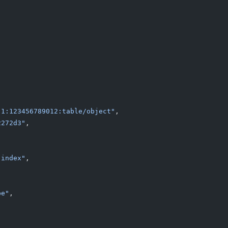
-1:123456789012:table/object"
,
2272d3"
,
-index"
,
pe"
,