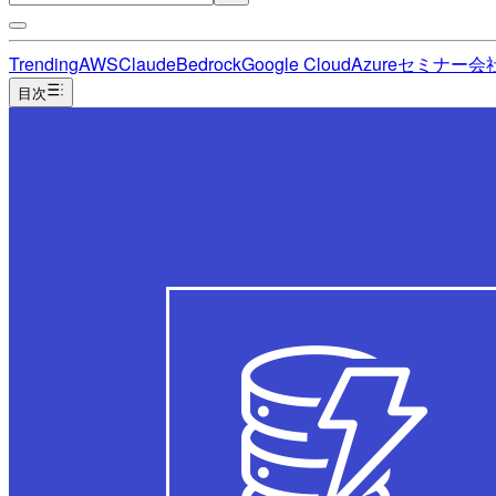
Trending
AWS
Claude
Bedrock
Google Cloud
Azure
セミナー
会
目次