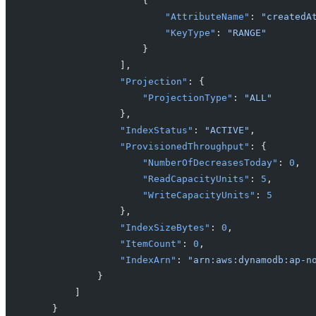
                    {
                        "AttributeName"
: 
"createdA
                        "KeyType"
: 
"RANGE"
                    }
                ],
                "Projection"
: {
                    "ProjectionType"
: 
"ALL"
                },
                "IndexStatus"
: 
"ACTIVE"
,
                "ProvisionedThroughput"
: {
                    "NumberOfDecreasesToday"
: 
0
,
                    "ReadCapacityUnits"
: 
5
,
                    "WriteCapacityUnits"
: 
5
                },
                "IndexSizeBytes"
: 
0
,
                "ItemCount"
: 
0
,
                "IndexArn"
: 
"arn:aws:dynamodb:ap-n
            }
        ]
    }