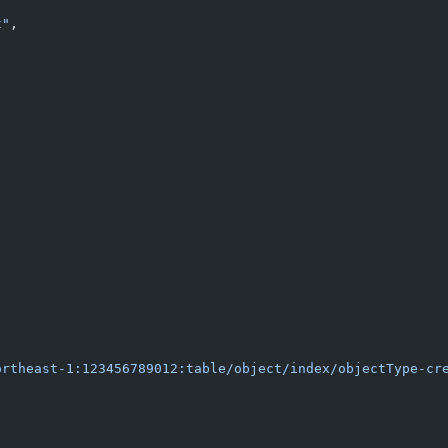
t"
,
ortheast-1:123456789012:table/object/index/objectType-cr