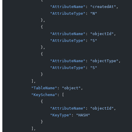
                "AttributeName"
: 
"createdAt"
,
                "AttributeType"
: 
"N"
            },
            {
                "AttributeName"
: 
"objectId"
,
                "AttributeType"
: 
"S"
            },
            {
                "AttributeName"
: 
"objectType"
,
                "AttributeType"
: 
"S"
            }
        ],
        "TableName"
: 
"object"
,
        "KeySchema"
: [
            {
                "AttributeName"
: 
"objectId"
,
                "KeyType"
: 
"HASH"
            }
        ],