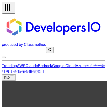
produced by Classmethod
Trending
AWS
Claude
Bedrock
Google Cloud
Azure
セミナー
会
社説明会
勉強会
事例
採用
目次