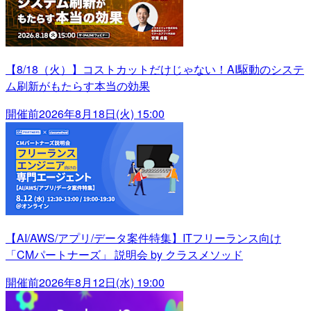
【8/18（火）】コストカットだけじゃない！AI駆動のシステ
ム刷新がもたらす本当の効果
開催前
2026年8月18日(火) 15:00
【AI/AWS/アプリ/データ案件特集】ITフリーランス向け
「CMパートナーズ」 説明会 by クラスメソッド
開催前
2026年8月12日(水) 19:00