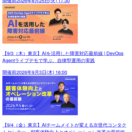
開催前
2026年8月25日(火) 17:30
【9/3（木）東京】AIを活用した障害対応最前線 | DevOps
Agentライブデモで学ぶ、自律型運用の実践
開催前
2026年9月3日(木) 16:00
【9/4（金）東京】AIチームメイトが変える次世代コンタク
トセンター～顧客体験向上とオペレーション改革の最前線～