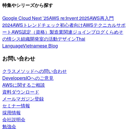
特集やシリーズから探す
Google Cloud Next ’25
AWS re:Invent 2025
AWS再入門
2024
AWSトレンドチェック
初心者向け
AWSテクニカルサポ
ート
AWS認定（資格）
製造業関連
ジョインブログ
くらめそ
の情シス
組織開発室の活動
デザイン
Thai
Language
Vietnamese Blog
お問い合わせ
クラスメソッドへの問い合わせ
DevelopersIOへのご意見
AWSに関するご相談
資料ダウンロード
メールマガジン登録
セミナー情報
採用情報
会社説明会
勉強会