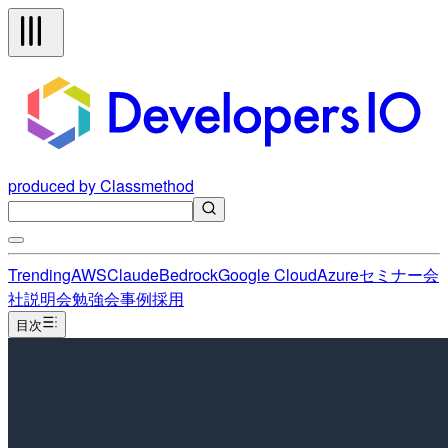
produced by Classmethod
Trending
AWS
Claude
Bedrock
Google Cloud
Azure
セミナー
会
社説明会
勉強会
事例
採用
目次