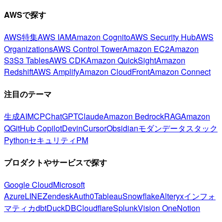
AWSで探す
AWS特集
AWS IAM
Amazon Cognito
AWS Security Hub
AWS
Organizations
AWS Control Tower
Amazon EC2
Amazon
S3
S3 Tables
AWS CDK
Amazon QuickSight
Amazon
Redshift
AWS Amplify
Amazon CloudFront
Amazon Connect
注目のテーマ
生成AI
MCP
ChatGPT
Claude
Amazon Bedrock
RAG
Amazon
Q
GitHub Copilot
Devin
Cursor
Obsidian
モダンデータスタック
Python
セキュリティ
PM
プロダクトやサービスで探す
Google Cloud
Microsoft
Azure
LINE
Zendesk
Auth0
Tableau
Snowflake
Alteryx
インフォ
マティカ
dbt
DuckDB
Cloudflare
Splunk
Vision One
Notion