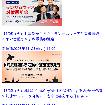
【8/25（火）】事例から学ぶ！ランサムウェア対策最前線～
今すぐ実践できる多重防御戦略
開催前
2026年8月25日(火) 13:00
【8/25（火）札幌】生成AIを“会社の武器”にする方法〜AWS
で加速するデータ分析と、安全に導入する仕組み〜