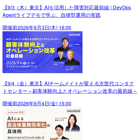
【9/3（木）東京】AIを活用した障害対応最前線 | DevOps
Agentライブデモで学ぶ、自律型運用の実践
開催前
2026年9月3日(木) 16:00
【9/4（金）東京】AIチームメイトが変える次世代コンタク
トセンター～顧客体験向上とオペレーション改革の最前線～
開催前
2026年9月4日(金) 15:00