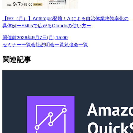
【9/7（月）】Anthropic登壇！AIによる自治体業務効率化の
具体例ーSkillsで広がるClaudeの使い方ー
開催前
2026年9月7日(月) 15:00
セミナー一覧
会社説明会一覧
勉強会一覧
関連記事