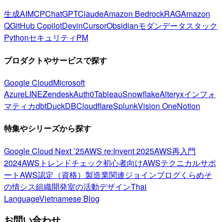
生成AI
MCP
ChatGPT
Claude
Amazon Bedrock
RAG
Amazon
Q
GitHub Copilot
Devin
Cursor
Obsidian
モダンデータスタック
Python
セキュリティ
PM
プロダクトやサービスで探す
Google Cloud
Microsoft
Azure
LINE
Zendesk
Auth0
Tableau
Snowflake
Alteryx
インフォ
マティカ
dbt
DuckDB
Cloudflare
Splunk
Vision One
Notion
特集やシリーズから探す
Google Cloud Next ’25
AWS re:Invent 2025
AWS再入門
2024
AWSトレンドチェック
初心者向け
AWSテクニカルサポ
ート
AWS認定（資格）
製造業関連
ジョインブログ
くらめそ
の情シス
組織開発室の活動
デザイン
Thai
Language
Vietnamese Blog
お問い合わせ