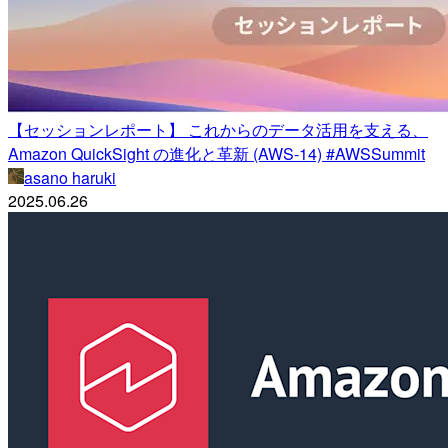
【セッションレポート】 これからのデータ活用を支える、
Amazon QuickSight の進化と革新 (AWS-14) #AWSSummit
asano haruki
2025.06.26