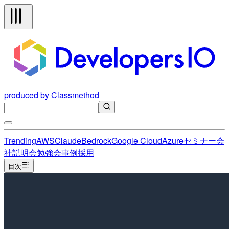
produced by Classmethod
Trending
AWS
Claude
Bedrock
Google Cloud
Azure
セミナー
会
社説明会
勉強会
事例
採用
目次