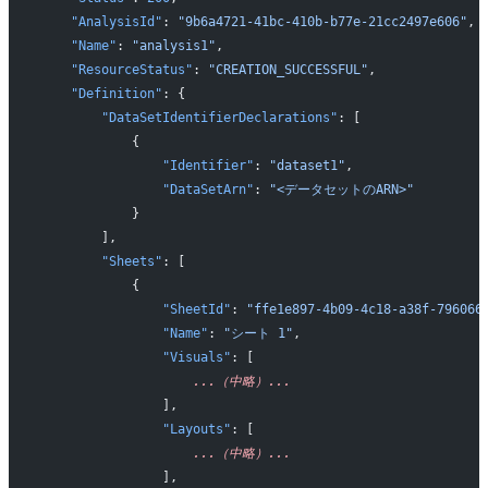
    "AnalysisId"
: 
"9b6a4721-41bc-410b-b77e-21cc2497e606"
,
    "Name"
: 
"analysis1"
,
    "ResourceStatus"
: 
"CREATION_SUCCESSFUL"
,
    "Definition"
: {
        "DataSetIdentifierDeclarations"
: [
            {
                "Identifier"
: 
"dataset1"
,
                "DataSetArn"
: 
"<データセットのARN>"
            }
        ],
        "Sheets"
: [
            {
                "SheetId"
: 
"ffe1e897-4b09-4c18-a38f-796066
                "Name"
: 
"シート 1"
,
                "Visuals"
: [
                    ...（中略）...
                ],
                "Layouts"
: [
                    ...（中略）...
                ],