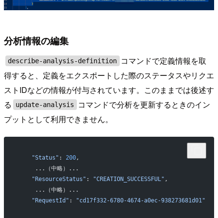
分析情報の編集
コマンドで定義情報を取
describe-analysis-definition
得すると、定義をエクスポートした際のステータスやリクエ
ストIDなどの情報が付与されています。このままでは後述す
る
コマンドで分析を更新するときのイン
update-analysis
プットとして利用できません。
    "Status"
: 
200
,
     ...（中略）...
    "ResourceStatus"
: 
"CREATION_SUCCESSFUL"
,
     ...（中略）...
    "RequestId"
: 
"cd17f332-6780-4674-a0ec-938273681d01"