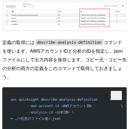
定義の取得には
コマンド
describe-analysis-definition
を使います。AWSアカウントIDと分析のIDを指定し、json
ファイルにして出力内容を保存します。コピー元・コピー先
の分析の両方の定義をこのコマンドで取得しておきましょ
う。
aws
 quicksight
 describe-analysis-definition
      \
        --aws-account-id
 <
AWSアカウントI
D
>
              \
        --analysis-id
 <
分析I
D
>
 \
> 
./
<
任意のファイル
名
>
.json