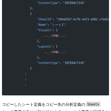
                "ContentType"
: 
"INTERACTIVE"
            },
            {
                "SheetId"
: 
"200a02b7-bcfb-4af3-a082-cfed1a
                "Name"
: 
"シート2"
,
                "Visuals"
: [
                    ...（中略）...
                ],
                "Layouts"
: [
                    ...（中略）...
                ],
                "ContentType"
: 
"INTERACTIVE"
            }
         :
         :
         :
コピーしたシート定義をコピー先の分析定義の
Sheets