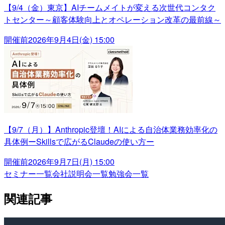
【9/4（金）東京】AIチームメイトが変える次世代コンタク
トセンター～顧客体験向上とオペレーション改革の最前線～
開催前
2026年9月4日(金) 15:00
【9/7（月）】Anthropic登壇！AIによる自治体業務効率化の
具体例ーSkillsで広がるClaudeの使い方ー
開催前
2026年9月7日(月) 15:00
セミナー一覧
会社説明会一覧
勉強会一覧
関連記事