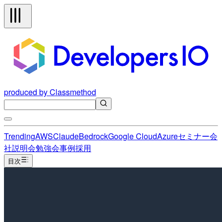
produced by Classmethod
Trending
AWS
Claude
Bedrock
Google Cloud
Azure
セミナー
会
社説明会
勉強会
事例
採用
目次