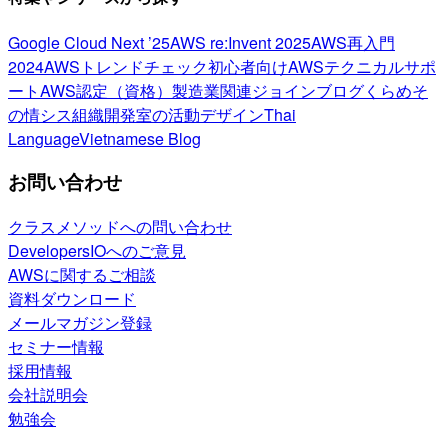
Google Cloud Next ’25
AWS re:Invent 2025
AWS再入門
2024
AWSトレンドチェック
初心者向け
AWSテクニカルサポ
ート
AWS認定（資格）
製造業関連
ジョインブログ
くらめそ
の情シス
組織開発室の活動
デザイン
Thai
Language
Vietnamese Blog
お問い合わせ
クラスメソッドへの問い合わせ
DevelopersIOへのご意見
AWSに関するご相談
資料ダウンロード
メールマガジン登録
セミナー情報
採用情報
会社説明会
勉強会