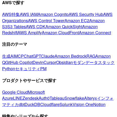
AWSで探す
AWS特集
AWS IAM
Amazon Cognito
AWS Security Hub
AWS
Organizations
AWS Control Tower
Amazon EC2
Amazon
S3
S3 Tables
AWS CDK
Amazon QuickSight
Amazon
Redshift
AWS Amplify
Amazon CloudFront
Amazon Connect
注目のテーマ
生成AI
MCP
ChatGPT
Claude
Amazon Bedrock
RAG
Amazon
Q
GitHub Copilot
Devin
Cursor
Obsidian
モダンデータスタック
Python
セキュリティ
PM
プロダクトやサービスで探す
Google Cloud
Microsoft
Azure
LINE
Zendesk
Auth0
Tableau
Snowflake
Alteryx
インフォ
マティカ
dbt
DuckDB
Cloudflare
Splunk
Vision One
Notion
特集やシリーズから探す