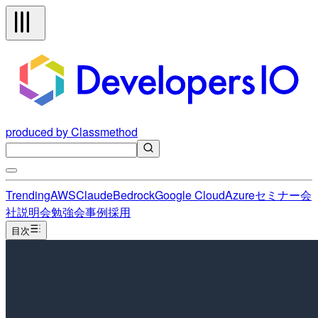
produced by Classmethod
Trending
AWS
Claude
Bedrock
Google Cloud
Azure
セミナー
会
社説明会
勉強会
事例
採用
目次