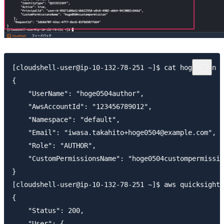
[cloudshell-user@ip-10-132-78-251 ~]$ cat hoge.json

{

    "UserName": "hoge0504author",

    "AwsAccountId": "123456789012",

    "Namespace": "default",

    "Email": "iwasa.takahito+hoge0504@example.com",

    "Role": "AUTHOR",

    "CustomPermissionsName": "hoge0504custompermissio
}

[cloudshell-user@ip-10-132-78-251 ~]$ aws quicksight 
{

    "Status": 200,

    "User": {
