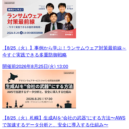
【8/25（火）】事例から学ぶ！ランサムウェア対策最前線～
今すぐ実践できる多重防御戦略
開催前
2026年8月25日(火) 13:00
【8/25（火）札幌】生成AIを“会社の武器”にする方法〜AWS
で加速するデータ分析と、安全に導入する仕組み〜