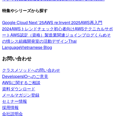
特集やシリーズから探す
Google Cloud Next ’25
AWS re:Invent 2025
AWS再入門
2024
AWSトレンドチェック
初心者向け
AWSテクニカルサポ
ート
AWS認定（資格）
製造業関連
ジョインブログ
くらめそ
の情シス
組織開発室の活動
デザイン
Thai
Language
Vietnamese Blog
お問い合わせ
クラスメソッドへの問い合わせ
DevelopersIOへのご意見
AWSに関するご相談
資料ダウンロード
メールマガジン登録
セミナー情報
採用情報
会社説明会