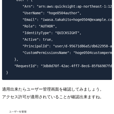
        "Arn": "arn:aws:quicksight:ap-northeast-1:123
        "UserName": "hoge0504author",

        "Email": "iwasa.takahito+hoge0504@example.com
        "Role": "AUTHOR",

        "IdentityType": "QUICKSIGHT",

        "Active": true,

        "PrincipalId": "user/d-95671d86a5/db622958-a9
        "CustomPermissionsName": "hoge0504custompermi
    },

    "RequestId": "3db8d70f-42ac-4ff7-8ec6-85f66987fdd
適用出来たらユーザー管理画面を確認してみましょう。
アクセス許可が適用されていることが確認出来ますね。