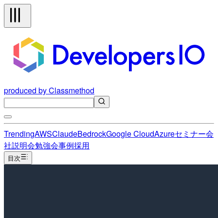
produced by Classmethod
Trending
AWS
Claude
Bedrock
Google Cloud
Azure
セミナー
会
社説明会
勉強会
事例
採用
目次