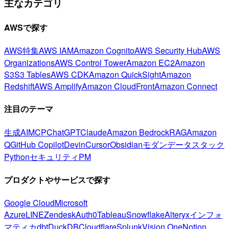
主なカテゴリ
AWSで探す
AWS特集
AWS IAM
Amazon Cognito
AWS Security Hub
AWS
Organizations
AWS Control Tower
Amazon EC2
Amazon
S3
S3 Tables
AWS CDK
Amazon QuickSight
Amazon
Redshift
AWS Amplify
Amazon CloudFront
Amazon Connect
注目のテーマ
生成AI
MCP
ChatGPT
Claude
Amazon Bedrock
RAG
Amazon
Q
GitHub Copilot
Devin
Cursor
Obsidian
モダンデータスタック
Python
セキュリティ
PM
プロダクトやサービスで探す
Google Cloud
Microsoft
Azure
LINE
Zendesk
Auth0
Tableau
Snowflake
Alteryx
インフォ
マティカ
dbt
DuckDB
Cloudflare
Splunk
Vision One
Notion