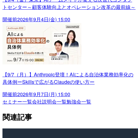
トセンター～顧客体験向上とオペレーション改革の最前線～
開催前
2026年9月4日(金) 15:00
【9/7（月）】Anthropic登壇！AIによる自治体業務効率化の
具体例ーSkillsで広がるClaudeの使い方ー
開催前
2026年9月7日(月) 15:00
セミナー一覧
会社説明会一覧
勉強会一覧
関連記事