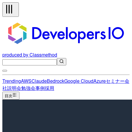
produced by Classmethod
Trending
AWS
Claude
Bedrock
Google Cloud
Azure
セミナー
会
社説明会
勉強会
事例
採用
目次