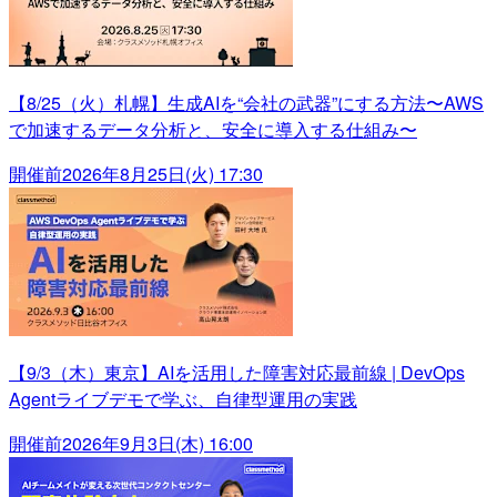
【8/25（火）札幌】生成AIを“会社の武器”にする方法〜AWS
で加速するデータ分析と、安全に導入する仕組み〜
開催前
2026年8月25日(火) 17:30
【9/3（木）東京】AIを活用した障害対応最前線 | DevOps
Agentライブデモで学ぶ、自律型運用の実践
開催前
2026年9月3日(木) 16:00