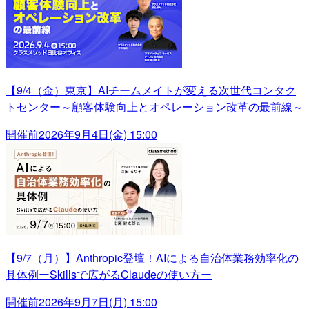
【9/4（金）東京】AIチームメイトが変える次世代コンタク
トセンター～顧客体験向上とオペレーション改革の最前線～
開催前
2026年9月4日(金) 15:00
【9/7（月）】Anthropic登壇！AIによる自治体業務効率化の
具体例ーSkillsで広がるClaudeの使い方ー
開催前
2026年9月7日(月) 15:00