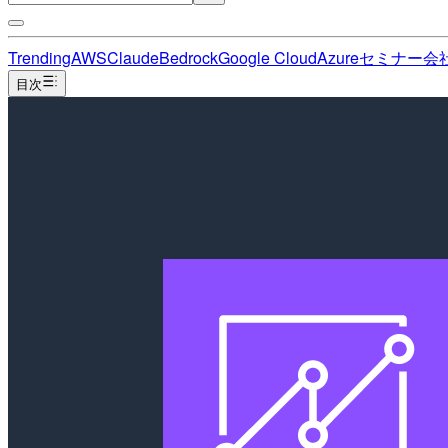
Trending
AWS
Claude
Bedrock
Google Cloud
Azure
セミナー
会
目次