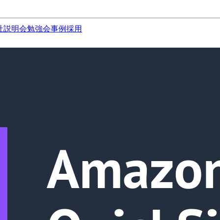
社説明会
勉強会
事例
採用