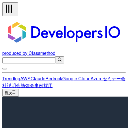
produced by Classmethod
Trending
AWS
Claude
Bedrock
Google Cloud
Azure
セミナー
会
社説明会
勉強会
事例
採用
目次