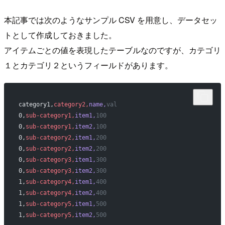
本記事では次のようなサンプル CSV を用意し、データセッ
トとして作成しておきました。
アイテムごとの値を表現したテーブルなのですが、カテゴリ
１とカテゴリ２というフィールドがあります。
category1,
category2,
name,
val
0,
sub-category1,
item1,
100
0,
sub-category1,
item2,
100
0,
sub-category2,
item1,
200
0,
sub-category2,
item2,
200
0,
sub-category3,
item1,
300
0,
sub-category3,
item2,
300
1,
sub-category4,
item1,
400
1,
sub-category4,
item2,
400
1,
sub-category5,
item1,
500
1,
sub-category5,
item2,
500