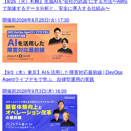
【8/25（火）札幌】生成AIを“会社の武器”にする方法〜AWS
で加速するデータ分析と、安全に導入する仕組み〜
開催前
2026年8月25日(火) 17:30
【9/3（木）東京】AIを活用した障害対応最前線 | DevOps
Agentライブデモで学ぶ、自律型運用の実践
開催前
2026年9月3日(木) 16:00