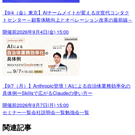
【9/4（金）東京】AIチームメイトが変える次世代コンタク
トセンター～顧客体験向上とオペレーション改革の最前線～
開催前
2026年9月4日(金) 15:00
【9/7（月）】Anthropic登壇！AIによる自治体業務効率化の
具体例ーSkillsで広がるClaudeの使い方ー
開催前
2026年9月7日(月) 15:00
セミナー一覧
会社説明会一覧
勉強会一覧
関連記事