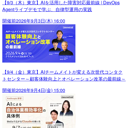
【9/3（木）東京】AIを活用した障害対応最前線 | DevOps
Agentライブデモで学ぶ、自律型運用の実践
開催前
2026年9月3日(木) 16:00
【9/4（金）東京】AIチームメイトが変える次世代コンタク
トセンター～顧客体験向上とオペレーション改革の最前線～
開催前
2026年9月4日(金) 15:00