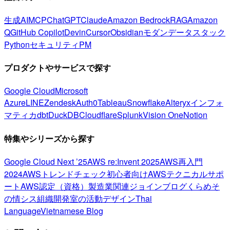
生成AI
MCP
ChatGPT
Claude
Amazon Bedrock
RAG
Amazon
Q
GitHub Copilot
Devin
Cursor
Obsidian
モダンデータスタック
Python
セキュリティ
PM
プロダクトやサービスで探す
Google Cloud
Microsoft
Azure
LINE
Zendesk
Auth0
Tableau
Snowflake
Alteryx
インフォ
マティカ
dbt
DuckDB
Cloudflare
Splunk
Vision One
Notion
特集やシリーズから探す
Google Cloud Next ’25
AWS re:Invent 2025
AWS再入門
2024
AWSトレンドチェック
初心者向け
AWSテクニカルサポ
ート
AWS認定（資格）
製造業関連
ジョインブログ
くらめそ
の情シス
組織開発室の活動
デザイン
Thai
Language
Vietnamese Blog