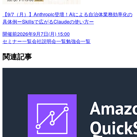
【9/7（月）】Anthropic登壇！AIによる自治体業務効率化の
具体例ーSkillsで広がるClaudeの使い方ー
開催前
2026年9月7日(月) 15:00
セミナー一覧
会社説明会一覧
勉強会一覧
関連記事