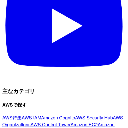
主なカテゴリ
AWSで探す
AWS特集
AWS IAM
Amazon Cognito
AWS Security Hub
AWS
Organizations
AWS Control Tower
Amazon EC2
Amazon