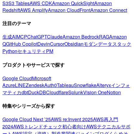
S3
S3 Tables
AWS CDK
Amazon QuickSight
Amazon
Redshift
AWS Amplify
Amazon CloudFront
Amazon Connect
注目のテーマ
生成AI
MCP
ChatGPT
Claude
Amazon Bedrock
RAG
Amazon
Q
GitHub Copilot
Devin
Cursor
Obsidian
モダンデータスタック
Python
セキュリティ
PM
プロダクトやサービスで探す
Google Cloud
Microsoft
Azure
LINE
Zendesk
Auth0
Tableau
Snowflake
Alteryx
インフォ
マティカ
dbt
DuckDB
Cloudflare
Splunk
Vision One
Notion
特集やシリーズから探す
Google Cloud Next ’25
AWS re:Invent 2025
AWS再入門
2024
AWSトレンドチェック
初心者向け
AWSテクニカルサポ
ート
AWS認定（資格）
製造業関連
ジョインブログ
くらめそ