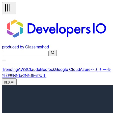
produced by Classmethod
Trending
AWS
Claude
Bedrock
Google Cloud
Azure
セミナー
会
社説明会
勉強会
事例
採用
目次