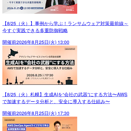
【8/25（火）】事例から学ぶ！ランサムウェア対策最前線～
今すぐ実践できる多重防御戦略
開催前
2026年8月25日(火) 13:00
【8/25（火）札幌】生成AIを“会社の武器”にする方法〜AWS
で加速するデータ分析と、安全に導入する仕組み〜
開催前
2026年8月25日(火) 17:30