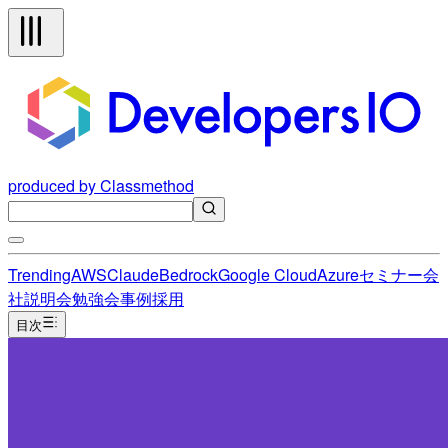
produced by Classmethod
Trending
AWS
Claude
Bedrock
Google Cloud
Azure
セミナー
会
社説明会
勉強会
事例
採用
目次