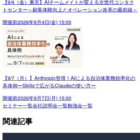
【9/4（金）東京】AIチームメイトが変える次世代コンタク
トセンター～顧客体験向上とオペレーション改革の最前線～
開催前
2026年9月4日(金) 15:00
【9/7（月）】Anthropic登壇！AIによる自治体業務効率化の
具体例ーSkillsで広がるClaudeの使い方ー
開催前
2026年9月7日(月) 15:00
セミナー一覧
会社説明会一覧
勉強会一覧
関連記事